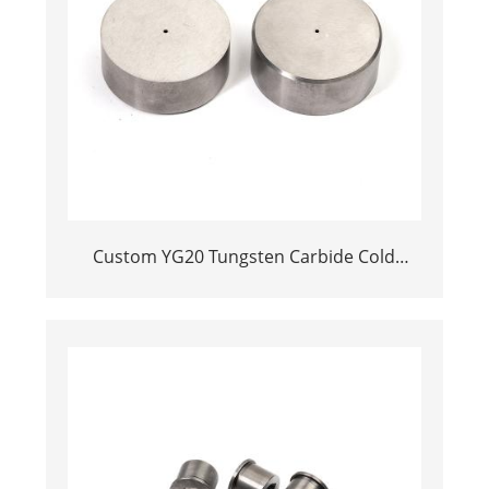
Custom YG20 Tungsten Carbide Cold
Heading Die Inserts | Cemented Carbide
Fastener Pellets & Nibs with Pilot Hole for
Bolt Nut Forging