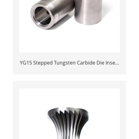
YG15 Stepped Tungsten Carbide Die Insert
| Precision Cemented Carbide Cold
Heading Core 24.38x17.76x36.58mm for
Fastener Forming