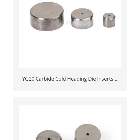
YG20 Carbide Cold Heading Die Inserts |
Cemented Carbide Fastener Pellets & Nibs
with Pilot Hole for Bolt Nut Forging