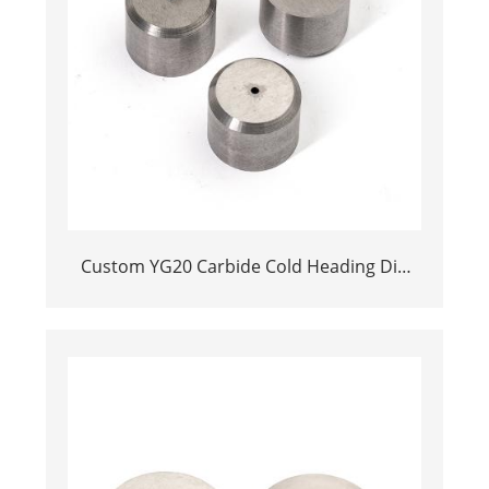
Custom YG20 Carbide Cold Heading Die
Inserts | Cemented Carbide Fastener
Pellets & Nibs with Pilot Hole for Bolt Nut
Forging