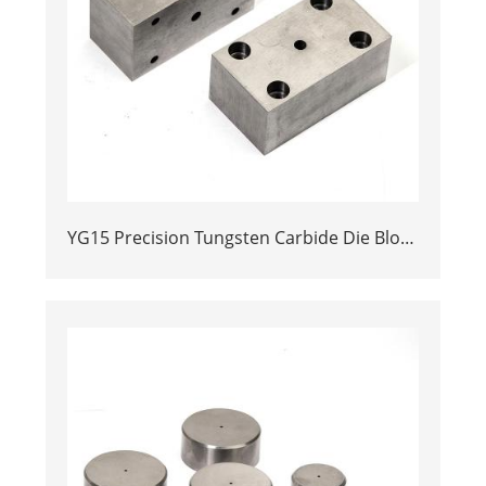
YG15 Precision Tungsten Carbide Die Block
| Rectamping Die Insert with
Counterbored Mounting Holes for Metal
Punching