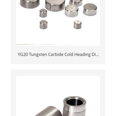
YG20 Tungsten Carbide Cold Heading Die
Inserts | Cemented Carbide Fastener
Pellets & Nibs with Pilot Hole for Bolt Nut
Forging