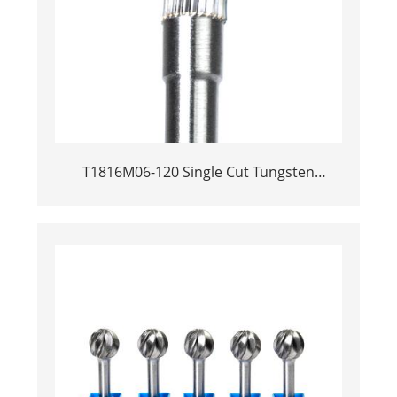
T1816M06-120 Single Cut Tungsten
Carbide Rotary Burr | 120mm Extra Long
Shank Inverted Cone Trumpet Shape
Carbide Rotary File