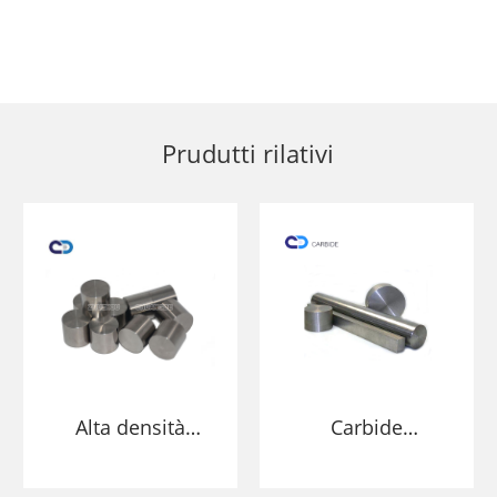
Prudutti rilativi
Alta densità
Carbide
tungsten pesante
cantificatu
baring bod bar
Tungsten Heary