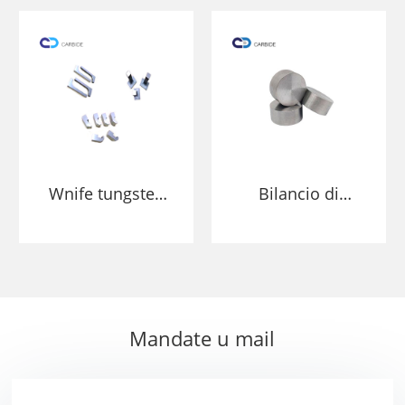
Stree Bod
Product cù alta
densità è un
bonu rendimentu
Wnife tungsten
Bilancio di
alay bucking bar
Sguasso Metal
tungsten piselli
Sning Stephel
burelli
Snokkit
FLANKKSAT ASTM
B777 W97nife
Mandate u mail
18.5g / CM3
Tungsten pesante