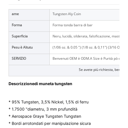
ame
Tungsten Aly Coin
Forma
Forma tonda barra di bar
Superficia
Neru, lucidà, silderata, falsificazione, masterin
Pesu è Altutu
(1/06 oz. & 0.05 ") (1/8 oz. & 0,11") (3/16 Oz. & 
SERVIZIO
Benvenuti OEM è ODM.A Size è Purità pò esse 
Se avete più richiesta, benvenu
Descrizzione
di muneta tungsten
* 95% Tungsten, 3,5% Nickel, 1,5% di ferru
* 1.7500 "diametru, 3 mm prufundità
* Aerospace Graye Tungsten Tungsten
* Bordi arrotondati per manipulazione sicura