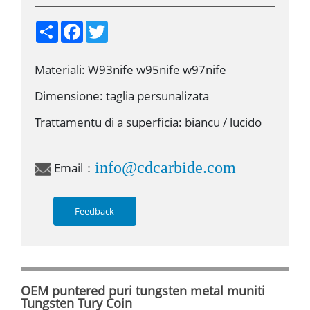
S
F
T
h
a
w
a
c
i
r
e
t
Materiali: W93nife w95nife w97nife
e
b
t
o
e
o
r
Dimensione: taglia persunalizata
k
Trattamentu di a superficia: biancu / lucido
info@cdcarbide.com
Email：
Feedback
OEM puntered puri tungsten metal muniti
Tungsten Tury Coin