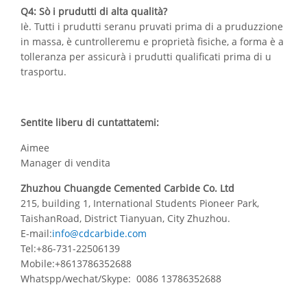
Q4: Sò i prudutti di alta qualità?
Iè. Tutti i prudutti seranu pruvati prima di a pruduzzione
in massa, è cuntrolleremu e proprietà fisiche, a forma è a
tolleranza per assicurà i prudutti qualificati prima di u
trasportu.
Sentite liberu di cuntattatemi:
Aimee
Manager di vendita
Zhuzhou Chuangde Cemented Carbide Co. Ltd
215, building 1, International Students Pioneer Park,
TaishanRoad, District Tianyuan, City Zhuzhou.
E-mail:
info@cdcarbide.com
Tel:+86-731-22506139
Mobile:+8613786352688
Whatspp/wechat/Skype: 0086 13786352688