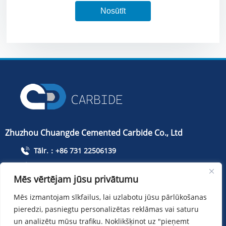
Nosūtīt
Zhuzhou Chuangde Cemented Carbide Co., Ltd
Tālr.：+86 731 22506139
Telefons：+86 13786352688
Mēs vērtējam jūsu privātumu
info@cdcarbide.com
Mēs izmantojam sīkfailus, lai uzlabotu jūsu pārlūkošanas
Pievienot215, ēka 1, Starptautisko studentu pionieru
pieredzi, pasniegtu personalizētas reklāmas vai saturu
parks, Taishan Road, Tianyuan rajons, Džudžou pilsēta
un analizētu mūsu trafiku. Noklikšķinot uz "pieņemt