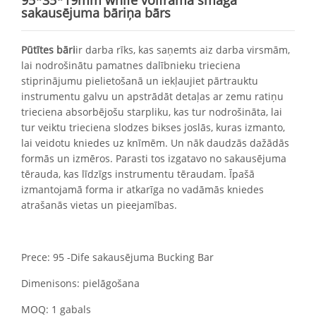
95*35*19mm wnife volframa smagā
sakausējuma bāriņa bārs
Pūtītes bāri
ir darba rīks, kas saņemts aiz darba virsmām,
lai nodrošinātu pamatnes dalībnieku trieciena
stiprinājumu pielietošanā un iekļaujiet pārtrauktu
instrumentu galvu un apstrādāt detaļas ar zemu ratiņu
trieciena absorbējošu starpliku, kas tur nodrošināta, lai
tur veiktu trieciena slodzes bikses joslās, kuras izmanto,
lai veidotu kniedes uz knīmēm. Un nāk daudzās dažādās
formās un izmēros. Parasti tos izgatavo no sakausējuma
tērauda, ​​kas līdzīgs instrumentu tēraudam. Īpašā
izmantojamā forma ir atkarīga no vadāmās kniedes
atrašanās vietas un pieejamības.
Prece: 95 -Dife sakausējuma Bucking Bar
Dimenisons: pielāgošana
MOQ: 1 gabals