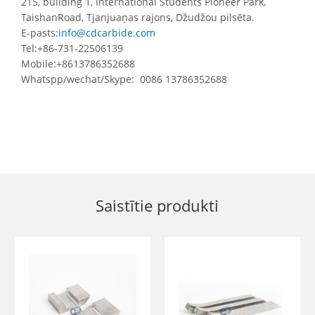
215, building 1, International Students Pioneer Park,
TaishanRoad, Tjanjuaņas rajons, Džudžou pilsēta.
E-pasts:
info@cdcarbide.com
Tel:+86-731-22506139
Mobile:+8613786352688
Whatspp/wechat/Skype: 0086 13786352688
Saistītie produkti