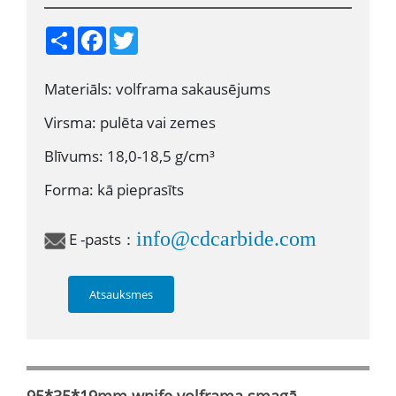
S
F
T
h
a
w
a
c
i
r
e
t
Materiāls: volframa sakausējums
e
b
t
o
e
o
r
Virsma: pulēta vai zemes
k
Blīvums: 18,0-18,5 g/cm³
Forma: kā pieprasīts
info@cdcarbide.com
E -pasts：
Atsauksmes