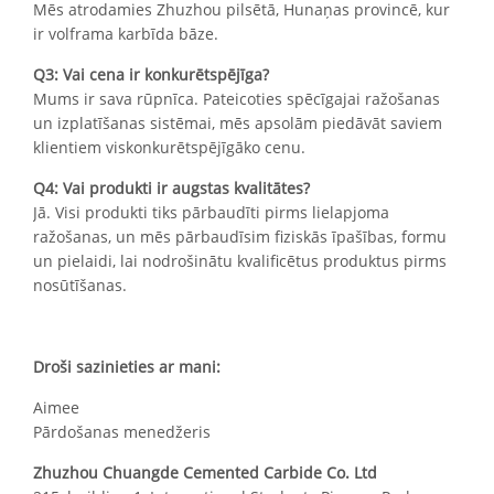
Mēs atrodamies Zhuzhou pilsētā, Hunaņas provincē, kur
ir volframa karbīda bāze.
Q3: Vai cena ir konkurētspējīga?
Mums ir sava rūpnīca. Pateicoties spēcīgajai ražošanas
un izplatīšanas sistēmai, mēs apsolām piedāvāt saviem
klientiem viskonkurētspējīgāko cenu.
Q4: Vai produkti ir augstas kvalitātes?
Jā. Visi produkti tiks pārbaudīti pirms lielapjoma
ražošanas, un mēs pārbaudīsim fiziskās īpašības, formu
un pielaidi, lai nodrošinātu kvalificētus produktus pirms
nosūtīšanas.
Droši sazinieties ar mani:
Aimee
Pārdošanas menedžeris
Zhuzhou Chuangde Cemented Carbide Co. Ltd