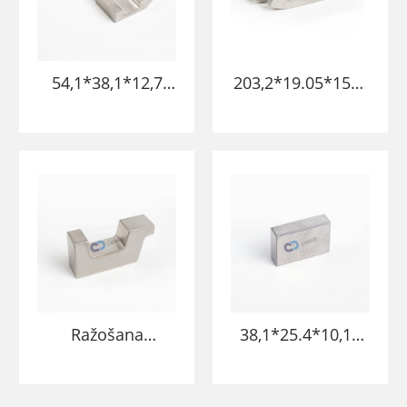
54,1*38,1*12,7
203,2*19.05*15m
mm pulēta
m wnife volframa
virsmas smaga
sakausējuma
volframa
bikses bārs
sakausējuma
volframa smagie
metāla
sakausējuma
blokošanas
stieņi
stienis plaknes
kniedēšanai
Ražošana
38,1*25.4*10,16
95,25*25.4*47,75
mm volframa
2mm augstas
sakausējuma