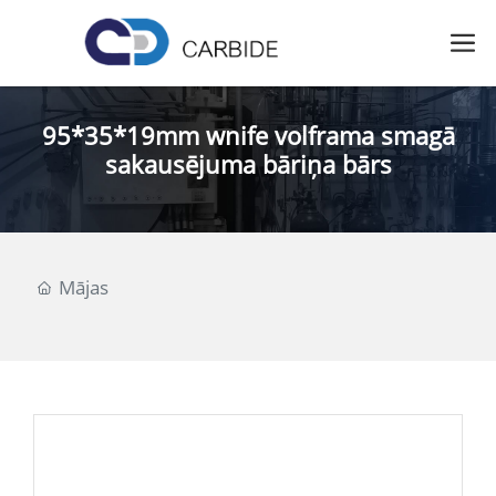
95*35*19mm wnife volframa smagā
sakausējuma bāriņa bārs
Mājas