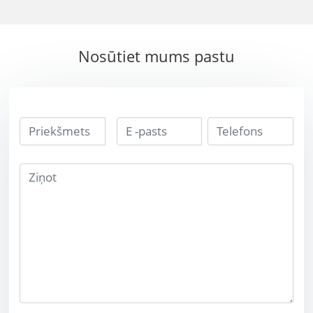
kvalitātes gaisa
augsta blīvuma
kuģa rīka
gaisa kuģa rīks
sakausējuma
volframa smagais
Nosūtiet mums pastu
volframa bucking
sakausējums
bārs
volframa stieņa
bārs