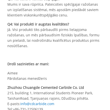
Mums ir sava rūpnīca. Pateicoties spēcīgajai ražošanas
un izplatīšanas sistēmai, mēs apsolām piedāvāt saviem
klientiem viskonkurētspējīgāko cenu.
Q4: Vai produkti ir augstas kvalitātes?
Jā. Visi produkti tiks pārbaudīti pirms lielapjoma
ražošanas, un mēs pārbaudīsim fiziskās īpašības, formu
un pielaidi, lai nodrošinātu kvalificētus produktus pirms
nosūtīšanas.
Droši sazinieties ar mani:
Aimee
Pārdošanas menedžeris
Zhuzhou Chuangde Cemented Carbide Co. Ltd
215, building 1, International Students Pioneer Park,
TaishanRoad, Tjanjuaņas rajons, Džudžou pilsēta.
E-pasts:
info@cdcarbide.com
Tel:+86-731-22506139