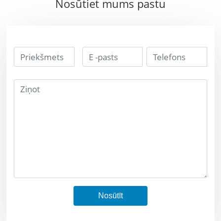
Nosūtiet mums pastu
volframa bucking
sakausējums
bārs
volframa stieņa
bārs
Nosūtīt