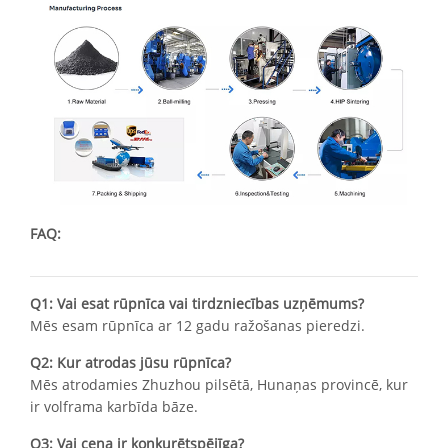
FAQ:
Q1: Vai esat rūpnīca vai tirdzniecības uzņēmums?
Mēs esam rūpnīca ar 12 gadu ražošanas pieredzi.
Q2: Kur atrodas jūsu rūpnīca?
Mēs atrodamies Zhuzhou pilsētā, Hunaņas provincē, kur
ir volframa karbīda bāze.
Q3: Vai cena ir konkurētspējīga?