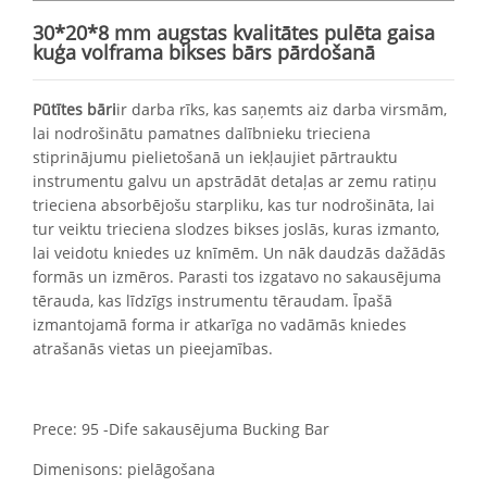
30*20*8 mm augstas kvalitātes pulēta gaisa
kuģa volframa bikses bārs pārdošanā
Pūtītes bāri
ir darba rīks, kas saņemts aiz darba virsmām,
lai nodrošinātu pamatnes dalībnieku trieciena
stiprinājumu pielietošanā un iekļaujiet pārtrauktu
instrumentu galvu un apstrādāt detaļas ar zemu ratiņu
trieciena absorbējošu starpliku, kas tur nodrošināta, lai
tur veiktu trieciena slodzes bikses joslās, kuras izmanto,
lai veidotu kniedes uz knīmēm. Un nāk daudzās dažādās
formās un izmēros. Parasti tos izgatavo no sakausējuma
tērauda, ​​kas līdzīgs instrumentu tēraudam. Īpašā
izmantojamā forma ir atkarīga no vadāmās kniedes
atrašanās vietas un pieejamības.
Prece: 95 -Dife sakausējuma Bucking Bar
Dimenisons: pielāgošana