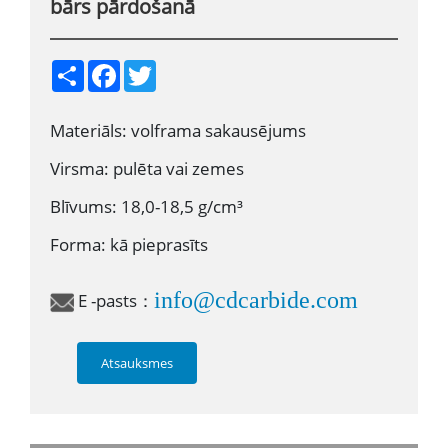
bārs pārdošanā
S
F
T
h
a
w
a
c
i
r
e
t
Materiāls: volframa sakausējums
e
b
t
o
e
o
r
Virsma: pulēta vai zemes
k
Blīvums: 18,0-18,5 g/cm³
Forma: kā pieprasīts
info@cdcarbide.com
E -pasts：
Atsauksmes