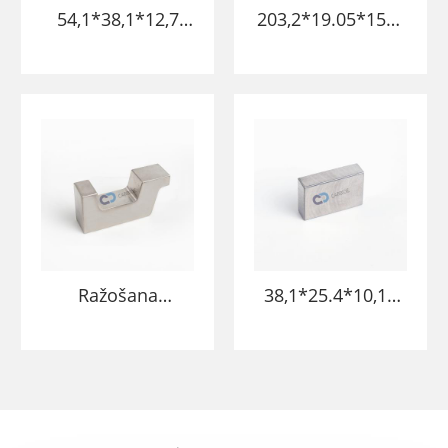
54,1*38,1*12,7
203,2*19.05*15m
mm pulēta
m wnife volframa
virsmas smaga
sakausējuma
volframa
bikses bārs
sakausējuma
volframa smagie
metāla
sakausējuma
blokošanas
stieņi
stienis plaknes
kniedēšanai
Ražošana
38,1*25.4*10,16
95,25*25.4*47,75
mm volframa
2mm augstas
sakausējuma
kvalitātes gaisa
augsta blīvuma
kuģa rīka
gaisa kuģa rīks
sakausējuma
volframa smagais