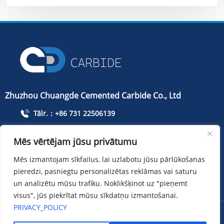
Zhuzhou Chuangde Cemented Carbide Co., Ltd
Tālr.：+86 731 22506139
Telefons：+86 13786352688
Mēs vērtējam jūsu privātumu
info@cdcarbide.com
Mēs izmantojam sīkfailus, lai uzlabotu jūsu pārlūkošanas
Pievienot215, ēka 1, Starptautisko studentu pionieru
parks, Taishan Road, Tianyuan rajons, Džudžou pilsēta
pieredzi, pasniegtu personalizētas reklāmas vai saturu
un analizētu mūsu trafiku. Noklikšķinot uz "pieņemt
visus", jūs piekrītat mūsu sīkdatņu izmantošanai.
PRIVACY_POLICY
Autortiesības ：Zhuzhou Chuangde Cemented Carbide Co.,