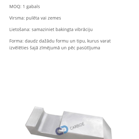
MOQ: 1 gabals
Virsma: pulēta vai zemes
Lietošana: samaziniet bakingta vibrāciju
Forma: daudz dažādu formu un tipu, kurus varat
izvēlēties šajā zīmējumā un pēc pasūtījuma