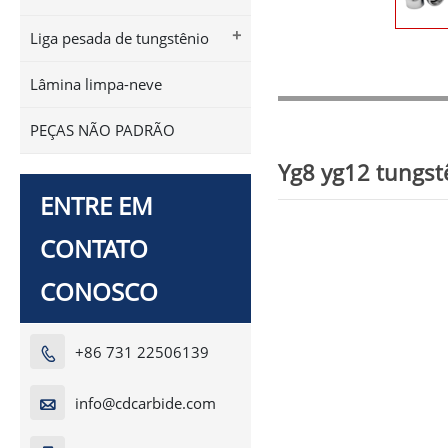
+
Liga pesada de tungstênio
Lâmina limpa-neve
PEÇAS NÃO PADRÃO
Yg8 yg12 tungst
ENTRE EM
CONTATO
CONOSCO
+86 731 22506139

info@cdcarbide.com
