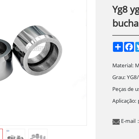
Yg8 y
bucha
S
F
h
a
a
c
r
e
e
b
Material: 
o
o
Grau: YG8
k
Peças de us
Aplicação: 
E-mail