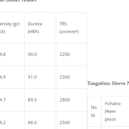
ensity (g/c
Dureza
TRS
3)
(HRA)
(≥n/mm²)
4.8
90.0
2200
4.9
91.0
2300
Tungstênio Sleeve 
4.7
89.5
2800
Fichário
No
(%em
ta
peso)
4.2
88.0
2500