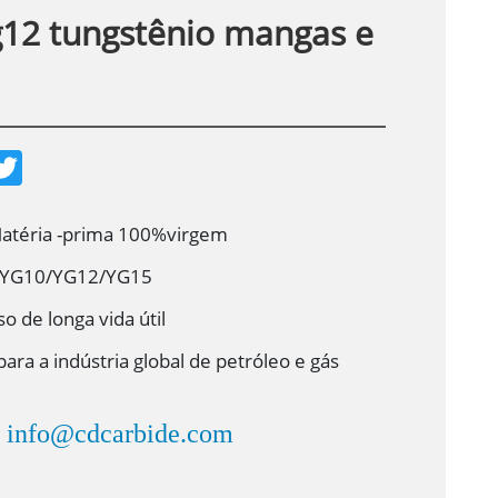
g12 tungstênio mangas e
T
w
i
t
t
Matéria -prima 100%virgem
e
r
/YG10/YG12/YG15
o de longa vida útil
para a indústria global de petróleo e gás
info@cdcarbide.com
：