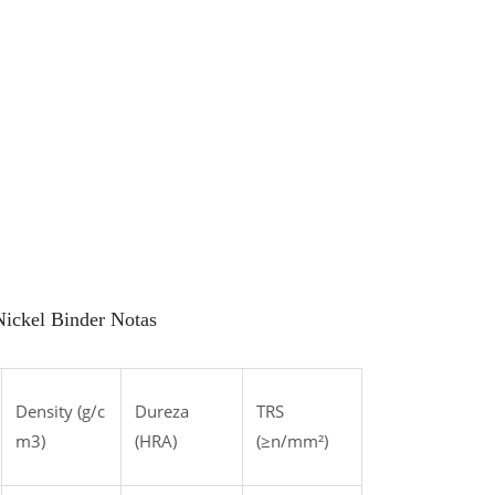
Nickel Binder Notas
Density (g/c
Dureza
TRS
m3)
(HRA)
(≥n/mm²)