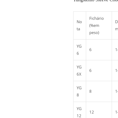
Fichário
No
D
(%em
ta
m
peso)
YG
6
1
6
YG
6
1
6X
YG
8
1
8
YG
12
1
12