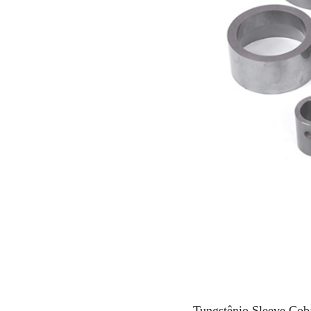
Tungstênio Sleeve Cob