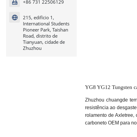
+86 731 22506129

215, edifício 1,

International Students
Pioneer Park, Taishan
Road, distrito de
Tianyuan, cidade de
Zhuzhou
YG8 YG12 Tungsten ca
Zhuzhou chuangde tem
resistência ao desgaste
rolamento de Axletree,
carboneto OEM para nos