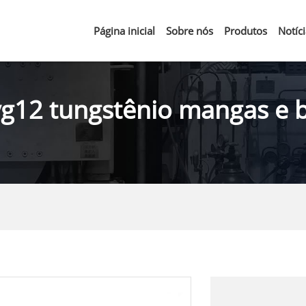
Página inicial
Sobre nós
Produtos
Notíc
yg12 tungstênio mangas e 