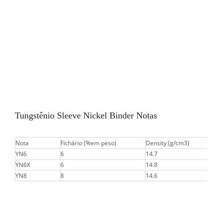
Tungstênio Sleeve Nickel Binder Notas
Nota
Fichário (%em peso)
Density (g/cm3)
YN6
6
14.7
YN6X
6
14.8
YN8
8
14.6