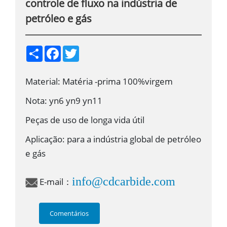
controle de fluxo na indústria de
petróleo e gás
S
F
T
h
a
w
a
c
i
r
e
t
Material: Matéria -prima 100%virgem
e
b
t
o
e
o
r
Nota: yn6 yn9 yn11
k
Peças de uso de longa vida útil
Aplicação: para a indústria global de petróleo
e gás
info@cdcarbide.com
E-mail：
Comentários