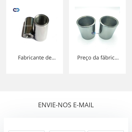
Fabricante de
Preço da fábrica
manga de
de OEM YN6 YN9
tungstênio de alta
Customizada
qualidade
Sólida Tungstênio
Bush/Peças de
Desgaste da
ENVIE-NOS E-MAIL
Manga