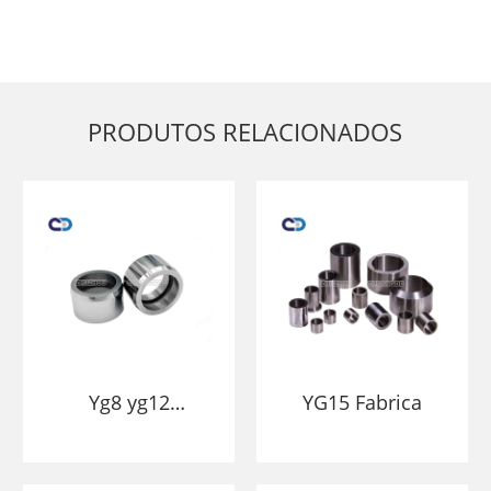
PRODUTOS RELACIONADOS
Yg8 yg12
YG15 Fabrica
tungstênio
mangas e bucha