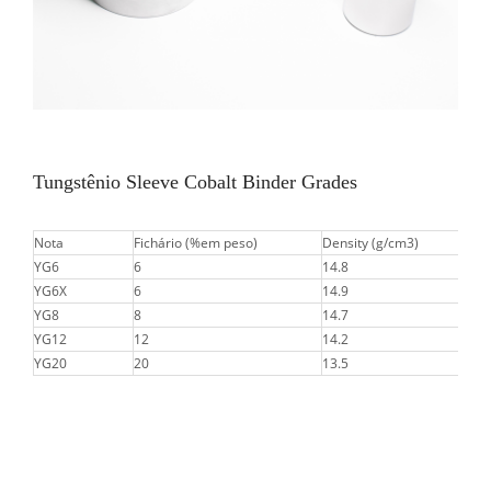
Tungstênio Sleeve Cobalt Binder Grades
Nota
Fichário (%em peso)
Density (g/cm3)
YG6
6
14.8
YG6X
6
14.9
YG8
8
14.7
YG12
12
14.2
YG20
20
13.5