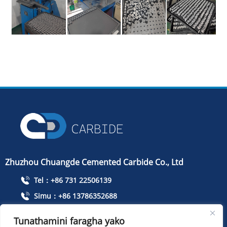
Zhuzhou Chuangde Cemented Carbide Co., Ltd
Tel：+86 731 22506139
Simu：+86 13786352688
info@cdcarbide.com
Tunathamini faragha yako