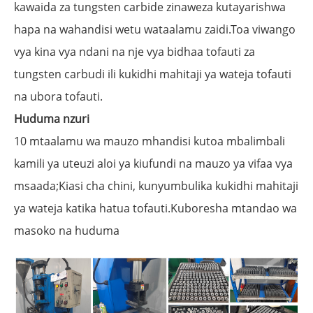
kawaida za tungsten carbide zinaweza kutayarishwa
hapa na wahandisi wetu wataalamu zaidi.Toa viwango
vya kina vya ndani na nje vya bidhaa tofauti za
tungsten carbudi ili kukidhi mahitaji ya wateja tofauti
na ubora tofauti.
Huduma nzuri
10 mtaalamu wa mauzo mhandisi kutoa mbalimbali
kamili ya uteuzi aloi ya kiufundi na mauzo ya vifaa vya
msaada;Kiasi cha chini, kunyumbulika kukidhi mahitaji
ya wateja katika hatua tofauti.Kuboresha mtandao wa
masoko na huduma