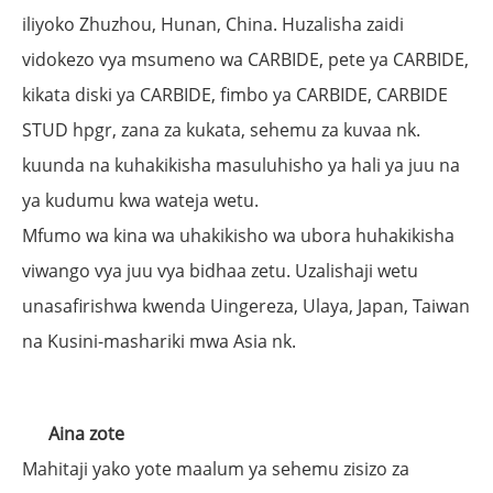
iliyoko Zhuzhou, Hunan, China. Huzalisha zaidi
vidokezo vya msumeno wa CARBIDE, pete ya CARBIDE,
kikata diski ya CARBIDE, fimbo ya CARBIDE, CARBIDE
STUD hpgr, zana za kukata, sehemu za kuvaa nk.
kuunda na kuhakikisha masuluhisho ya hali ya juu na
ya kudumu kwa wateja wetu.
Mfumo wa kina wa uhakikisho wa ubora huhakikisha
viwango vya juu vya bidhaa zetu. Uzalishaji wetu
unasafirishwa kwenda Uingereza, Ulaya, Japan, Taiwan
na Kusini-mashariki mwa Asia nk.
Aina zote
Mahitaji yako yote maalum ya sehemu zisizo za