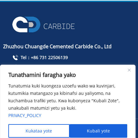
Zhuzhou Chuangde Cemented Carbide Co., Ltd
Tel：+86 731 22506139
Simu：+86 13786352688
Tunathamini faragha yako
info@cdcarbide.com
Tunatumia kuki kuongeza uzoefu wako wa kuvinjari,
ADD215, jengo la 1, Mbuga ya Pioneer ya Wanafunzi wa
kutumikia matangazo ya kibinafsi au yaliyomo, na
Kimataifa, Barabara ya Taishan, Wilaya ya Tianyuan, Jiji la
Zhuzhou
kuchambua trafiki yetu. Kwa kubonyeza "Kubali Zote",
unakubali matumizi yetu ya kuki.
PRIVACY_POLICY
Hakimiliki ：Zhuzhou Chuangde Cemented Carbide Co., Ltd
Kukataa yote
Kubali yote
Sitemap
XML
Privacy policy