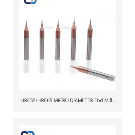
HRC55/HRC65 MICRO DIAMETER End Mills
Ultrafine Micro Solid Carbide End Mill D0.2
D0.3 D0.4