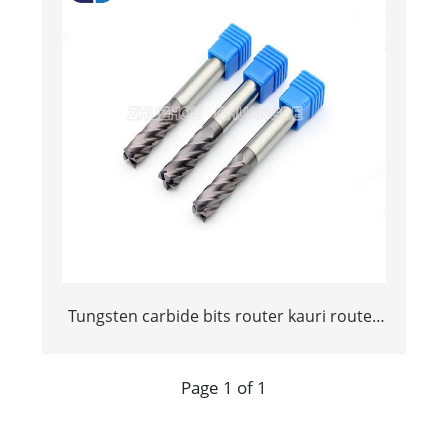
Tungsten carbide bits router kauri router
kidogo mwisho mills cnc milling cutter
Page 1 of 1