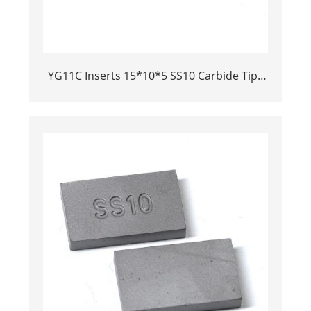
YG11C Inserts 15*10*5 SS10 Carbide Tips
for Stone Cutting | High-Durability