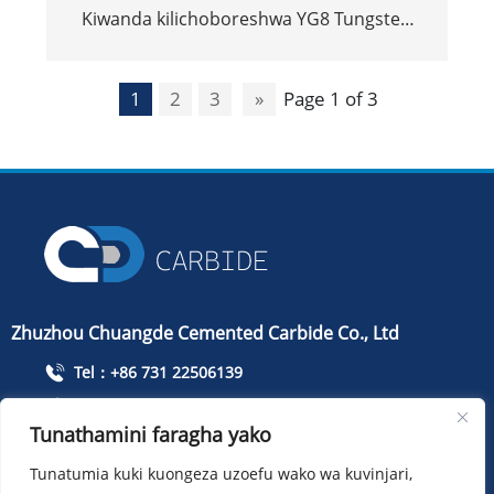
Kiwanda kilichoboreshwa YG8 Tungsten
carbide ncha
1
2
3
»
Page 1 of 3
Zhuzhou Chuangde Cemented Carbide Co., Ltd
Tel：+86 731 22506139
Simu：+86 13786352688
Tunathamini faragha yako
info@cdcarbide.com
Tunatumia kuki kuongeza uzoefu wako wa kuvinjari,
ADD215, jengo la 1, Mbuga ya Pioneer ya Wanafunzi wa