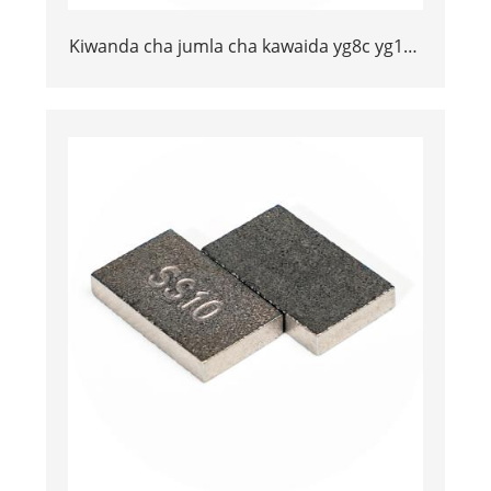
Kiwanda cha jumla cha kawaida yg8c yg11c
20*12*3 au 15*10*5 tungsten carbide
ss10 vidokezo vya jiwe la kukata