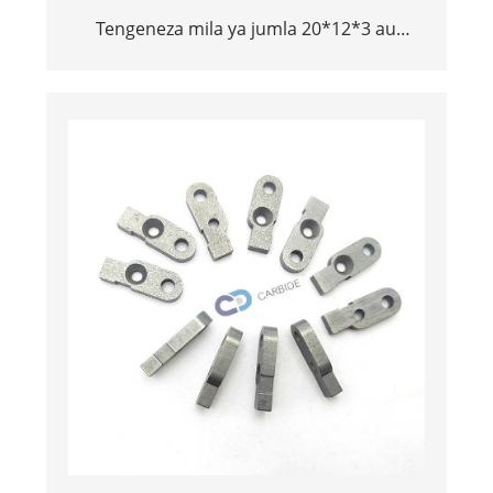
Tengeneza mila ya jumla 20*12*3 au
15*10*5 tungsten carbide SS10 vidokezo
vya jiwe la kukata