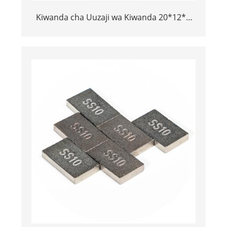
Kiwanda cha Uuzaji wa Kiwanda 20*12*3
au 15*10*5 Tungsten Carbide SS10
Vidokezo vya Kukata Jiwe