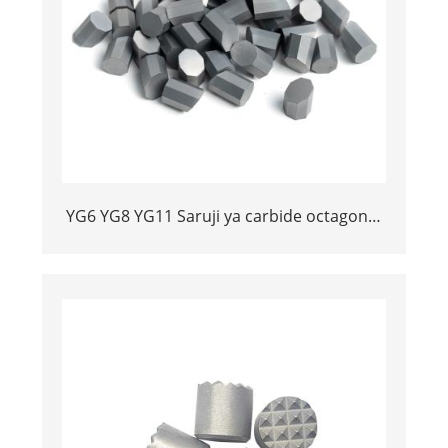
YG6 YG8 YG11 Saruji ya carbide octagonal
Ingiza vidokezo