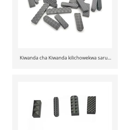
Kiwanda cha Kiwanda kilichowekwa saruji
carbide gripper kwa taya ya chuck katika
kuchimba visima vya almasi