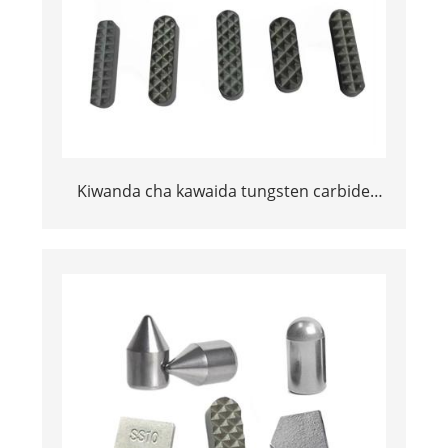
Kiwanda cha kawaida tungsten carbide
gripper taya kuingiza kwa chuck taya
sindano gripper