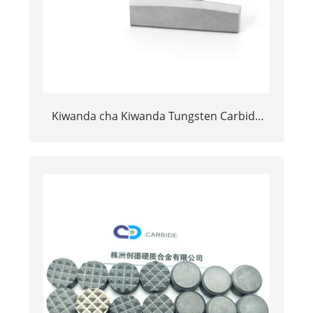
Kiwanda cha Kiwanda Tungsten Carbide
CARBIDE Kitufe na Vidokezo vya Madini