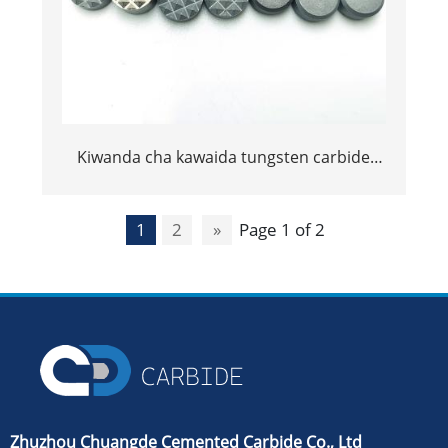
Kiwanda cha kawaida tungsten carbide
pande zote carbide kifungo gripper
kuingiza na vidokezo
1
2
»
Page 1 of 2
Zhuzhou Chuangde Cemented Carbide Co., Ltd