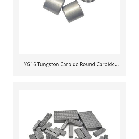
YG16 Tungsten Carbide Round Carbide
Kitufe cha Gripper na Vidokezo vya Chuck
Jaw