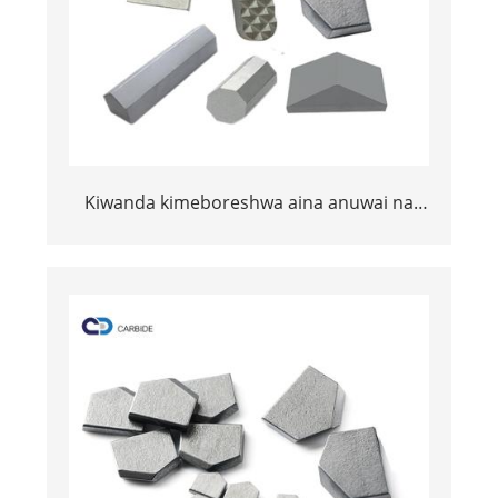
Kiwanda kimeboreshwa aina anuwai na
saizi zilizowekwa saruji za carbide tungsten
carbide sehemu za ncha za madini