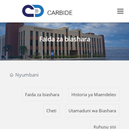
Faida za biashara
Nyumbani
Faida za biashara
Historia ya Maendeleo
Cheti
Utamaduni wa Biashara
Kuhusu sisi