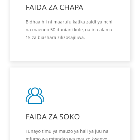
FAIDA ZA CHAPA
Bidhaa hii ni maarufu katika zaidi ya nchi
na maeneo 50 duniani kote, na ina alama
15 za biashara zilizosajiliwa.
FAIDA ZA SOKO
Tunayo timu ya mauzo ya hali ya juu na
mfumo wa mtandao wa mauzo kwenye