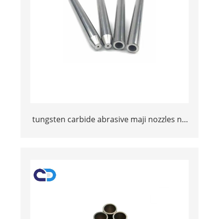
tungsten carbide abrasive maji nozzles na
upinzani mzuri wa kuvaa na maisha
marefu