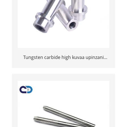
Tungsten carbide high kuvaa upinzani
mlipuko wa pua kwa kusafisha bomba la
ndani