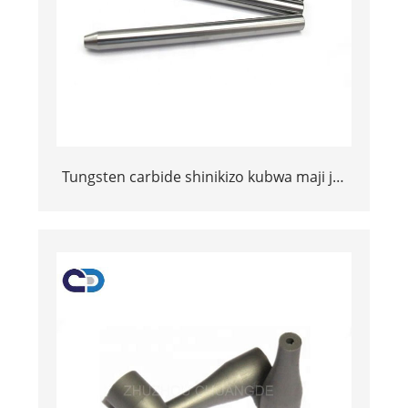
Tungsten carbide shinikizo kubwa maji jet
nozzle vipuri kwa mashine ya kukata
kichwa mashine