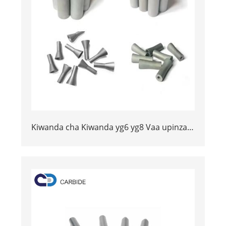
Kiwanda cha Kiwanda yg6 yg8 Vaa upinzani
ngumu aloi sandblasting nozzles tungsten
carbide nozzle mtengenezaji