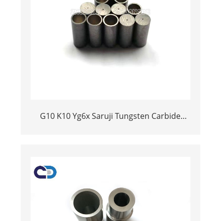
G10 K10 Yg6x Saruji Tungsten Carbide
iliyobinafsishwa Nozzle kwa Sandblasting