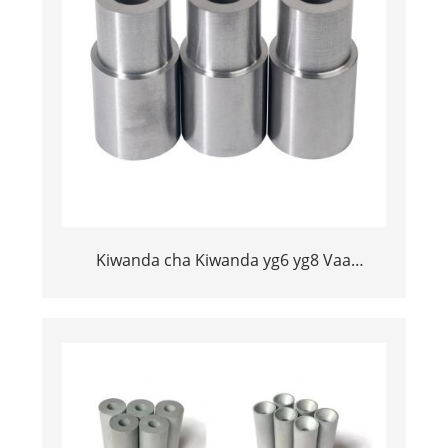
Kiwanda cha Kiwanda yg6 yg8 Vaa
Upinzani Hard Aloi Sandblasting Nozzles
Tungsten Carbide Nozzle Mtengenezaji - 副
本