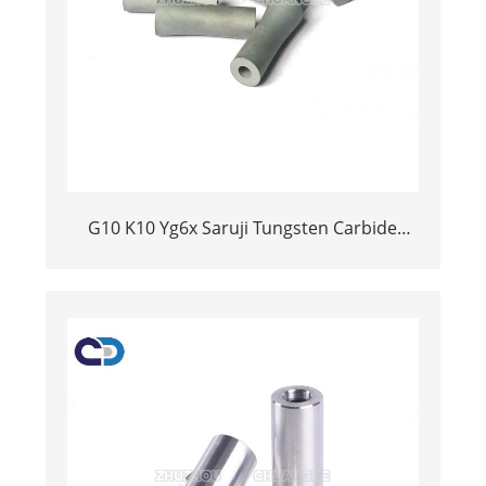
G10 K10 Yg6x Saruji Tungsten Carbide
iliyobinafsishwa Nozzle kwa Sandblasting