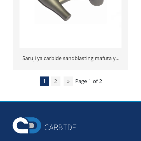
Saruji ya carbide sandblasting mafuta ya
kunyunyizia nozzle yg6 kunyunyizia nozzle
1
2
»
Page 1 of 2