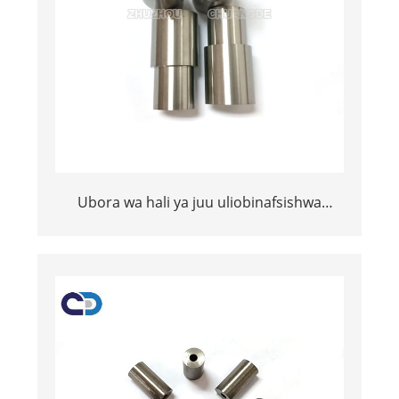
Ubora wa hali ya juu uliobinafsishwa
tungsten carbide kunyunyizia nozzle