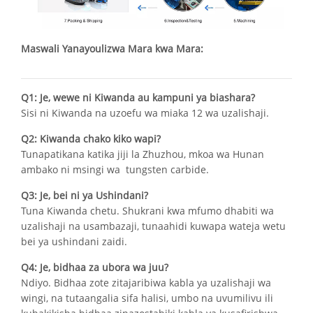
Maswali Yanayoulizwa Mara kwa Mara:
Q1: Je, wewe ni Kiwanda au kampuni ya biashara?
Sisi ni Kiwanda na uzoefu wa miaka 12 wa uzalishaji.
Q2: Kiwanda chako kiko wapi?
Tunapatikana katika jiji la Zhuzhou, mkoa wa Hunan
ambako ni msingi wa tungsten carbide.
Q3: Je, bei ni ya Ushindani?
Tuna Kiwanda chetu. Shukrani kwa mfumo dhabiti wa
uzalishaji na usambazaji, tunaahidi kuwapa wateja wetu
bei ya ushindani zaidi.
Q4: Je, bidhaa za ubora wa juu?
Ndiyo. Bidhaa zote zitajaribiwa kabla ya uzalishaji wa
wingi, na tutaangalia sifa halisi, umbo na uvumilivu ili