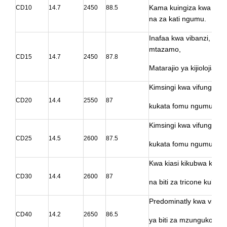
Kama kuingiza kwa biti z
CD10
14.7
2450
88.5
na za kati ngumu.
Inafaa kwa vibanzi, vif
mtazamo,
CD15
14.7
2450
87.8
Matarajio ya kijiolojia, 
Kimsingi kwa vifungo n
CD20
14.4
2550
87
kukata fomu ngumu za k
Kimsingi kwa vifungo n
CD25
14.5
2600
87.5
kukata fomu ngumu za k
Kwa kiasi kikubwa kwa k
CD30
14.4
2600
87
na biti za tricone kuka
Predominatly kwa vifungo
CD40
14.2
2650
86.5
ya biti za mzunguko w