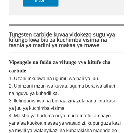
Maoni
Tungsten carbide kuvaa vidokezo sugu vya
kifungo kwa biti za kuchimba visima na
tasnia ya madini ya makaa ya mawe
Vipengele na faida za vifungo vya kitufe cha
carbide
1. Uzani mkubwa na ugumu wa hali ya juu.
2. Upinzani mzuri wa kuvaa, ugumu bora wa athari
na nguvu ya kubadilika.
3. Ikilinganishwa na bidhaa zinazofanana, ina kasi
ya juu ya kuchimba visima.
4. Maisha ya huduma ni ya muda mrefu, ambayo
yanafaa kuokoa masaa ya wasaidizi, kupunguza kazi
ya mwili ya wafanyikazi na kuharakisha maendeleo