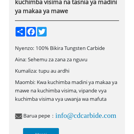
kuchimba visima na tasnia ya madini
ya makaa ya mawe
S
F
T
h
a
w
a
c
i
r
e
t
Nyenzo: 100% Bikira Tungsten Carbide
e
b
t
o
e
o
r
Aina: Sehemu za zana za nguvu
k
Kumaliza: tupu au ardhi
Maombi: Kwa kuchimba madini ya makaa ya
mawe na kuchimba visima, vipande vya
kuchimba visima vya uwanja wa mafuta
info@cdcarbide.com
Barua pepe：