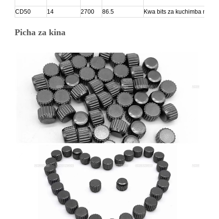
CD50
14
2700
86.5
Kwa bits za kuchimba mafuta,
Picha za kina