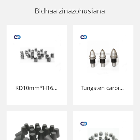
Bidhaa zinazohusiana
KD10mm*H16m
Tungsten carbide
m Vidokezo vya
chuma rotary
Madini Tungsten
digger bullet zana
Carbide Vifungo
pande zote shank
vya juu sugu
chisel kwa rundo
YG11c
pile na msingi