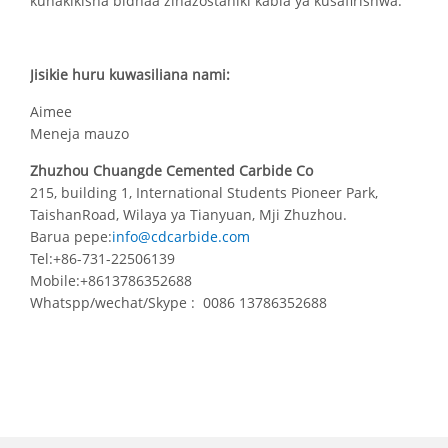
kuhakikisha bidhaa zinazostahiki kabla ya kusafirishwa.
Jisikie huru kuwasiliana nami:
Aimee
Meneja mauzo
Zhuzhou Chuangde Cemented Carbide Co
215, building 1, International Students Pioneer Park,
TaishanRoad, Wilaya ya Tianyuan, Mji Zhuzhou.
Barua pepe:
info@cdcarbide.com
Tel:+86-731-22506139
Mobile:+8613786352688
Whatspp/wechat/Skype : 0086 13786352688