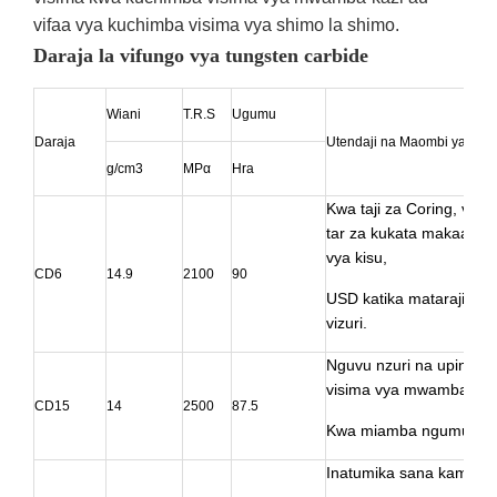
vifaa vya kuchimba visima vya shimo la shimo.
Daraja la vifungo vya tungsten carbide
Wiani
T.R.S
Ugumu
Daraja
Utendaji na Maombi yaliyo
g/cm3
MPα
Hra
Kwa taji za Coring, vi
tar za kukata makaa ya 
vya kisu,
CD6
14.9
2100
90
USD katika matarajio ya
vizuri.
Nguvu nzuri na upinzan
visima vya mwamba wa
CD15
14
2500
87.5
Kwa miamba ngumu na 
Inatumika sana kama vif