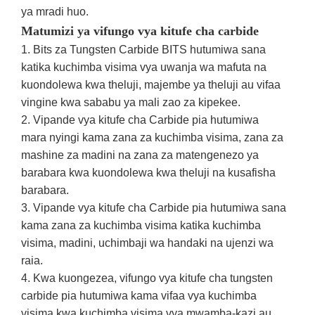
ya mradi huo.
Matumizi ya vifungo vya kitufe cha carbide
1. Bits za Tungsten Carbide BITS hutumiwa sana
katika kuchimba visima vya uwanja wa mafuta na
kuondolewa kwa theluji, majembe ya theluji au vifaa
vingine kwa sababu ya mali zao za kipekee.
2. Vipande vya kitufe cha Carbide pia hutumiwa
mara nyingi kama zana za kuchimba visima, zana za
mashine za madini na zana za matengenezo ya
barabara kwa kuondolewa kwa theluji na kusafisha
barabara.
3. Vipande vya kitufe cha Carbide pia hutumiwa sana
kama zana za kuchimba visima katika kuchimba
visima, madini, uchimbaji wa handaki na ujenzi wa
raia.
4. Kwa kuongezea, vifungo vya kitufe cha tungsten
carbide pia hutumiwa kama vifaa vya kuchimba
visima kwa kuchimba visima vya mwamba-kazi au