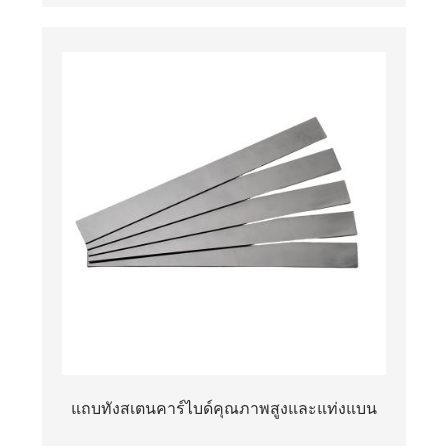
เฉือนไม้เนื้อแข็งและ MDF
แถบทังสเตนคาร์ไบด์คุณภาพสูงและแท่งแบน