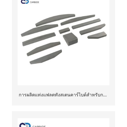
การผลิตแท่งแฟลตทังสเตนคาร์ไบด์สำหรับการ
ทำทรายบด VSI