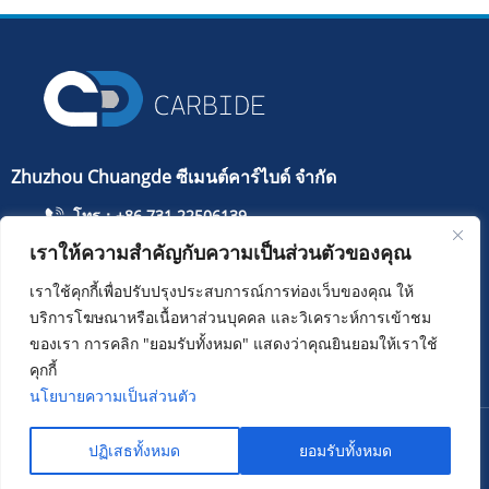
Zhuzhou Chuangde ซีเมนต์คาร์ไบด์ จำกัด
โทร：+86 731 22506139
เราให้ความสำคัญกับความเป็นส่วนตัวของคุณ
โทรศัพท์มือถือ：+86 13786352688
info@cdcarbide.com
เราใช้คุกกี้เพื่อปรับปรุงประสบการณ์การท่องเว็บของคุณ ให้
บริการโฆษณาหรือเนื้อหาส่วนบุคคล และวิเคราะห์การเข้าชม
เพิ่ม215 อาคาร 1 สวนนักเรียนต่างชาติ Pioneer Park ถนน
Taishan เขต Tianyuan เมือง Zhuzhou
ของเรา การคลิก "ยอมรับทั้งหมด" แสดงว่าคุณยินยอมให้เราใช้
คุกกี้
นโยบายความเป็นส่วนตัว
ลิขสิทธิ์ ：Zhuzhou Chuangde ซีเมนต์คาร์ไบด์ จำกัด
Sitemap
ปฏิเสธทั้งหมด
ยอมรับทั้งหมด
XML
Privacy policy