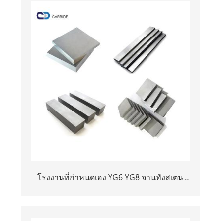
โรงงานที่กำหนดเอง YG6 YG8 จานทังสเตน
คาร์ไบด์ที่ปรับแต่งเองมีมิติต่าง ๆ