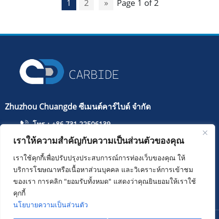
1
2
»
Page 1 of 2
Zhuzhou Chuangde ซีเมนต์คาร์ไบด์ จำกัด
โทร：+86 731 22506139
เราให้ความสำคัญกับความเป็นส่วนตัวของคุณ
โทรศัพท์มือถือ：+86 13786352688
info@cdcarbide.com
เราใช้คุกกี้เพื่อปรับปรุงประสบการณ์การท่องเว็บของคุณ ให้
บริการโฆษณาหรือเนื้อหาส่วนบุคคล และวิเคราะห์การเข้าชม
เพิ่ม215 อาคาร 1 สวนนักเรียนต่างชาติ Pioneer Park ถนน
Taishan เขต Tianyuan เมือง Zhuzhou
ของเรา การคลิก "ยอมรับทั้งหมด" แสดงว่าคุณยินยอมให้เราใช้
คุกกี้
นโยบายความเป็นส่วนตัว