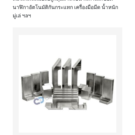
นาฬิกาอัตโนมัติกันกระแทก เครื่องมือมีด น้ำหนัก
มู่เล่ ฯลฯ