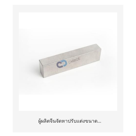
ผู้ผลิตจีนจัดหาปรับแต่งขนาด
101.6*25.4*15.875 มม. ทังสเตนบัคกิ้งบาร์