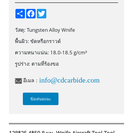
S
F
T
h
a
w
a
c
i
r
e
t
วัสดุ: Tungsten Alloy Wnife
e
b
t
o
e
o
r
พื้นผิว: ขัดหรือกราวด์
k
ความหนาแน่น: 18.0-18.5 g/cm³
รูปร่าง: ตามที่ร้องขอ
info@cdcarbide.com
อีเมล：
ข้อเสนอแนะ