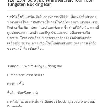
128*25.4*50.8 มม. Wnife Aircraft Tool Tool
Tungsten Bucking Bar
บาร์บัคกิ้ง
เป็นเครื่องมือในการทำงานที่ได้รับเบื้องหลังพื้นผิวการ
ทำงานเพื่อให้สมาชิกสำรองในการใช้ตัวยึดแรงกระแทกและรวม
ถึงหัวเครื่องมือ intermitted และจัดการชิ้นส่วนที่มีตัวเว้นวรรคที่
ดูดซับแรงกระแทกต่ำ และมีรูปร่างและขนาดที่แตกต่างกัน
มากมาย โดยปกติแล้วจะทำจากเหล็กอัลลอยด์คล้ายกับเหล็ก
เครื่องมือ รูปร่างเฉพาะที่จะใช้ขึ้นอยู่กับตำแหน่งและการเข้าถึง
ของหมุดย้ำที่จะขับเคลื่อน
รายการ: 95Wnife Alloy Bucking Bar
Dimenison: การปรับแต่ง
moq: 1 ชิ้น
พื้นผิว: ขัดหรือกราวด์
การใช้งาน: ลดการสั่นสะเทือนของ bucking.absorb แรงของ
ปืนหมุดย้ำ