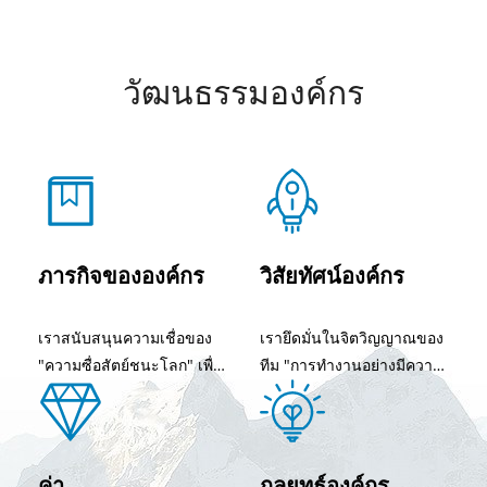
วัฒนธรรมองค์กร
ภารกิจขององค์กร
วิสัยทัศน์องค์กร
เราสนับสนุนความเชื่อของ
เรายึดมั่นในจิตวิญญาณของ
"ความซื่อสัตย์ชนะโลก" เพื่อ
ทีม "การทำงานอย่างมีความ
บรรลุภารกิจ "คุณภาพเป็นสิ่ง
สุข พิจารณาสถานการณ์โดย
สำคัญและความมั่งคั่งที่ตาม
รวม และใช้ประโยชน์จาก
มา" กลายเป็นองค์กรชั้นนำ
การให้คำปรึกษาอย่างเต็มที่"
ในอุตสาหกรรม สร้างความ
ขึ้นอยู่กับความสามารถและ
ค่า
กลยุทธ์องค์กร