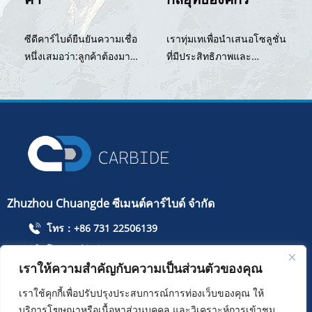
พึงพอใจให้กับผู้ถือหุ้น
เทคโนโลยี การสร้าง
พนักงานที่ภาคภูมิใจ และได้
ผลิตภัณฑ์และบริการที่ดีที่สุด
ซีดีคาร์ไบด์ยืนยันความเชื่อ
เราทุ่มเทเพื่อนำเสนอโซลูชั่น
รับความเคารพจากสังคม
วัฒนธรรมของเราขยายจาก
หนึ่งเสมอว่า:ลูกค้าต้องมา
ที่มีประสิทธิภาพและ
ที่นี่ และเราเชื่อว่าองค์กรของ
ก่อน การทำงานร่วมกันแบบ
ประสิทธิผลแก่ลูกค้าของเรา
เรากำลังเจริญรุ่งเรืองและ
เปิด การยึดมั่นในความ
และช่วยลูกค้าแก้ปัญหา
เจริญรุ่งเรืองสำหรับ เวลา
ซื่อสัตย์และนวัตกรรม และ
ความยากลำบากในการ
นาน.
การแสวงหาความเป็นเลิศ
ดำเนินธุรกิจและการผลิต
เราเชื่อว่าเราสามารถทำให้
ของพวกเขา เรายังคงสร้าง
ความเชื่อนั้นเป็นจริงได้ด้วย
และฝึกฝนต่อไป เป็นผลให้
การฝึกฝนอย่างต่อเนื่อง
เราพัฒนาข้อได้เปรียบที่เป็น
เอกลักษณ์ของเราในตลาด
Zhuzhou Chuangde ซีเมนต์คาร์ไบด์ จำกัด
โทร：+86 731 22506139
โทรศัพท์มือถือ：+86 13786352688
เราให้ความสำคัญกับความเป็นส่วนตัวของคุณ
info@cdcarbide.com
เพิ่ม215 อาคาร 1 สวนนักเรียนต่างชาติ Pioneer Park ถนน
เราใช้คุกกี้เพื่อปรับปรุงประสบการณ์การท่องเว็บของคุณ ให้
Taishan เขต Tianyuan เมือง Zhuzhou
บริการโฆษณาหรือเนื้อหาส่วนบุคคล และวิเคราะห์การเข้าชม