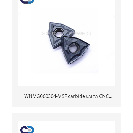
WNMG060304-MSF carbide แทรก CNC
Cutter PVD Coating