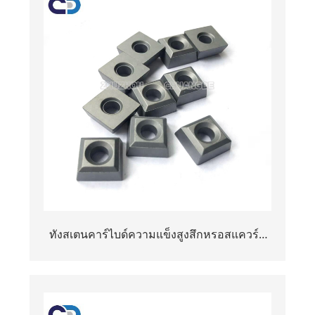
ทังสเตนคาร์ไบด์ความแข็งสูงสึกหรอสแควร์ส
แควร์ทนต่อการตัดหิน