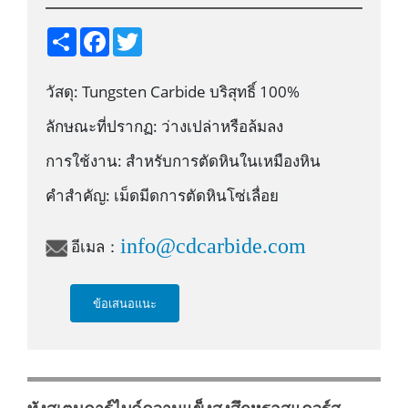
S
F
T
h
a
w
a
c
i
r
e
t
วัสดุ: Tungsten Carbide บริสุทธิ์ 100%
e
b
t
o
e
o
r
ลักษณะที่ปรากฏ: ว่างเปล่าหรือล้มลง
k
การใช้งาน: สำหรับการตัดหินในเหมืองหิน
คำสำคัญ: เม็ดมีดการตัดหินโซ่เลื่อย
info@cdcarbide.com
อีเมล：
ข้อเสนอแนะ