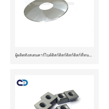
ผู้ผลิตทังสเตนคาร์ไบด์ดิสก์ดิสก์ดิสก์ดิสก์ที่ทนต่อ
การสึกหรอได้