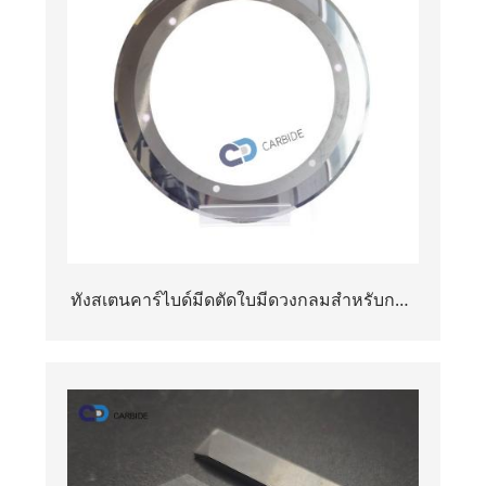
ทังสเตนคาร์ไบด์มีดตัดใบมีดวงกลมสำหรับการ
ตัดกระดาษแข็งลูกฟูก