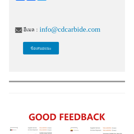
a
c
i
r
e
t
e
b
t
o
e
o
r
k
info@cdcarbide.com
อีเมล：
ข้อเสนอแนะ