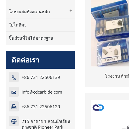
+
โลหะผสมทังสเตนหนัก
ใบไถหิมะ
ชิ้นส่วนที่ไม่ได้มาตรฐาน
ติดต่อเรา
โรงงานค้าส่ง
+86 731 22506139

info@cdcarbide.com

+86 731 22506129

215 อาคาร 1 สวนนักเรียน

ต่างชาติ Pioneer Park