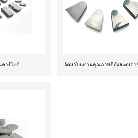
นคาร์ไบด์
จัดหาโรงงานคุณภาพดีทังสเตนคาร์
เคล็ดลับ G เคล็ดลับการประสาน