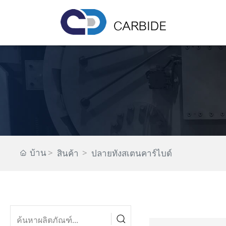
บ้าน
สินค้า
ปลายทังสเตนคาร์ไบด์