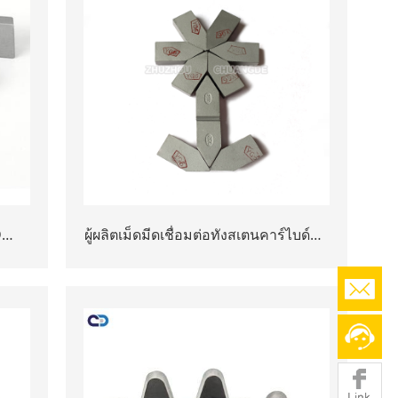
D
ผู้ผลิตเม็ดมีดเชื่อมต่อทังสเตนคาร์ไบด์ทน
5
ต่อการสึกหรอสูง
YG8
ลับ