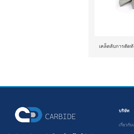
เคล็ดลับการตัดทั
cememted สำหรั
บริษัท
เกี่ยวกับ