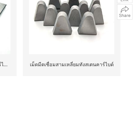
ไบด์
เม็ดมีดเชื่อมสามเหลี่ยมทังสเตนคาร์ไบด์
งาน