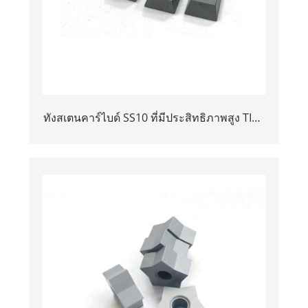
ทังสเตนคาร์ไบด์ SS10 ที่มีประสิทธิภาพสูง TIPS
5*10*15 มม. ขนาดสำหรับหินหิน/หินอ่อนและ
การตัดหินปูน