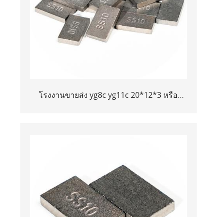
โรงงานขายส่ง yg8c yg11c 20*12*3 หรือ
15*10*5 ทังสเตนคาร์ไบด์ SS10 เคล็ดลับ
สำหรับการตัดหิน