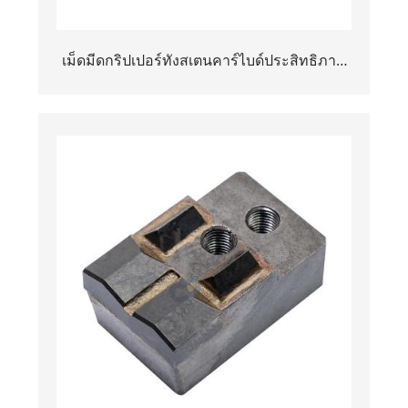
เม็ดมีดกริปเปอร์ทังสเตนคาร์ไบด์ประสิทธิภาพ
สูงสำหรับปากจับเชยเจาะแกนเพชร