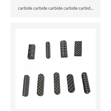
carbide carbide carbide carbide carbide
inserts สำหรับ Chuck Jaw ใน Diamond
Drilling