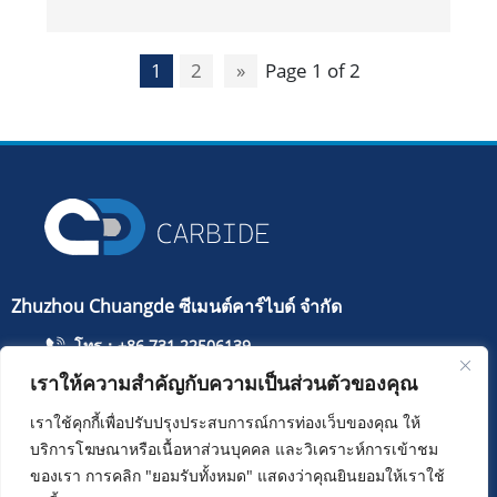
CARBIDE ปุ่มกริปเปอร์และเคล็ดลับ
1
2
»
Page 1 of 2
Zhuzhou Chuangde ซีเมนต์คาร์ไบด์ จำกัด
โทร：+86 731 22506139
เราให้ความสำคัญกับความเป็นส่วนตัวของคุณ
โทรศัพท์มือถือ：+86 13786352688
info@cdcarbide.com
เราใช้คุกกี้เพื่อปรับปรุงประสบการณ์การท่องเว็บของคุณ ให้
บริการโฆษณาหรือเนื้อหาส่วนบุคคล และวิเคราะห์การเข้าชม
เพิ่ม215 อาคาร 1 สวนนักเรียนต่างชาติ Pioneer Park ถนน
Taishan เขต Tianyuan เมือง Zhuzhou
ของเรา การคลิก "ยอมรับทั้งหมด" แสดงว่าคุณยินยอมให้เราใช้