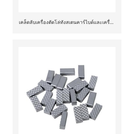
เคล็ดลับเครื่องตัดโล่ทังสเตนคาร์ไบด์และเครื่อง
ขูดสำหรับ TBM | เครื่องมือขุดเจาะหินและดิน
แข็ง