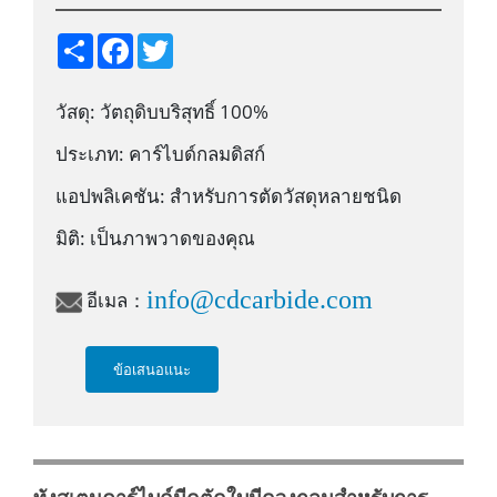
S
F
T
h
a
w
a
c
i
r
e
t
วัสดุ: วัตถุดิบบริสุทธิ์ 100%
e
b
t
o
e
o
r
ประเภท: คาร์ไบด์กลมดิสก์
k
แอปพลิเคชัน: สำหรับการตัดวัสดุหลายชนิด
มิติ: เป็นภาพวาดของคุณ
info@cdcarbide.com
อีเมล：
ข้อเสนอแนะ