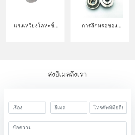
แรงเหวี่ยงโลหะขั้ว
การสึกหรอของ
ต่อโลหะหนักน้ำ
โรงงาน
หนักดุลน้ำหนัก
31.1*14*20.5mm
ASTM B777
95wnife ทังสเตน
W97NIFE
นิกเกิลเหล็กลูกกลิ้ง
18.5G/cm3
ทังสเตนทังสเตน
ส่งอีเมลถึงเรา
ทังสเตนโลหะผสม
เฮฟวีเมทัลโลหะ
หนัก
ผสมลูกกลิ้ง