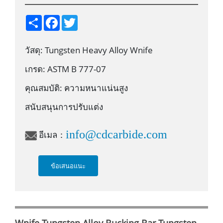
S
F
T
h
a
w
a
c
i
r
e
t
วัสดุ: Tungsten Heavy Alloy Wnife
e
b
t
o
e
o
r
เกรด: ASTM B 777-07
k
คุณสมบัติ: ความหนาแน่นสูง
สนับสนุนการปรับแต่ง
info@cdcarbide.com
อีเมล：
ข้อเสนอแนะ