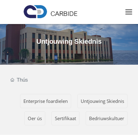
Untjouwing Skiednis
Thús
Enterprise foardielen
Untjouwing Skiednis
Oer ús
Sertifikaat
Bedriuwskultuer