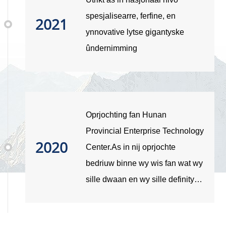
spesjalisearre, ferfine, en
2021
ynnovative lytse gigantyske
ûndernimming
Oprjochting fan Hunan
Provincial Enterprise Technology
2020
Center.As in nij oprjochte
bedriuw binne wy ​​wis fan wat wy
sille dwaan en wy sille definityf
wat oars dwaan. Wy meitsje ús
dúdlike strategyen foar de