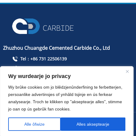
ûntwikkeling fan it bedriuw op
lange termyn. Wy ferbetterje
foarsjenning en rekrutearje
technyske talinten. Wy hâlde ús
ynspanning op 'e foargrûn fan
Zhuzhou Chuangde Cemented Carbide Co., Ltd
ynformaasje en merken. Wy
Tel：+86 731 22506139
hawwe nij plan om in dynamysk
Tillefoan：+86 13786352688
en ynnovatyf team te
Wy wurdearje jo privacy
info@cdcarbide.com
kultivearjen.
Bydrage215, gebou 1, International Students Pioneer
Wy brûke cookies om jo blêdzjenûnderfining te ferbetterjen,
Park, Taishan Road, Tianyuan District, Zhuzhou City
persoanlike advertinsjes of ynhâld tsjinje en ús ferkear
analysearje. Troch te klikken op "akseptearje alles", stimme
jo oan op ús gebrûk fan cookies.
Copyright ：Zhuzhou Chuangde Cemented Carbide Co., Ltd
Alle ôfwize
Alles akseptearje
Sitemap
XML
Privacy policy