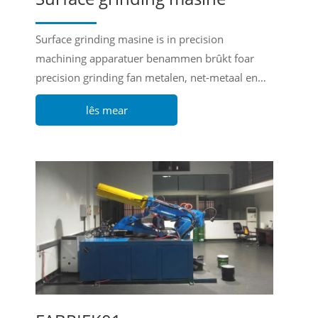
Surface grinding masine is in precision
machining apparatuer benammen brûkt foar
precision grinding fan metalen, net-metaal en
oare workpiece oerflakken.Through hege-
lês mear
precision slypjen op in oerflak grinder, hege-
precision, hege flatness, en hege oerflak glêdens
workpieces kinne wurde krigen.