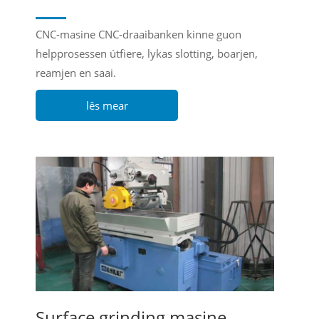
CNC-masine CNC-draaibanken kinne guon
helpprosessen útfiere, lykas slotting, boarjen,
reamjen en saai.
lês mear
Surface grinding masine