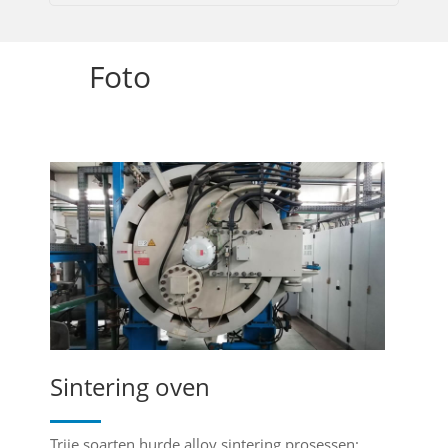
Foto
Sintering oven
Trije soarten hurde alloy sintering prosessen: