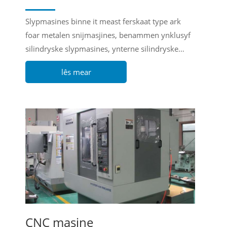
Slypmasines binne it meast ferskaat type ark
foar metalen snijmasjines, benammen ynklusyf
silindryske slypmasines, ynterne silindryske
slypmasines, oerflakslypmasines, sintrumleaze
lês mear
slypmasines, arkslypmasines, ensfh.
CNC masine