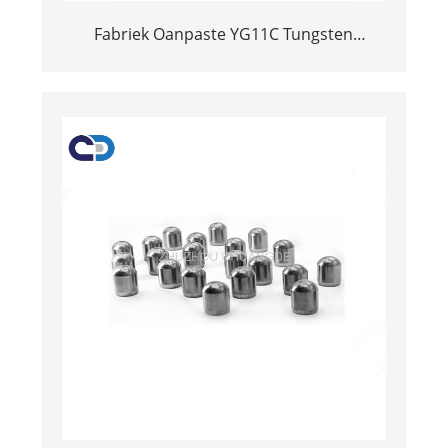
Fabriek Oanpaste YG11C Tungsten
Carbide-knop ynfoegje foar mining