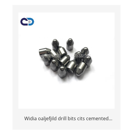
Widia oaljefjild drill bits cits cemented
tungsten karbide knop tosken tips