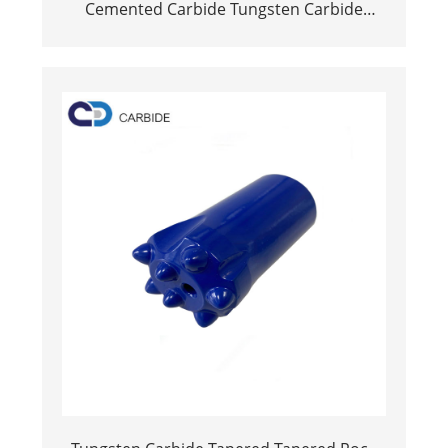
Cemented Carbide Tungsten Carbide
Buttons oanpaste grutte YG11C-klasse