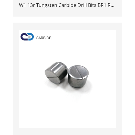
W1 13r Tungsten Carbide Drill Bits BR1 RT2
HDD-rjochting Willing Tools