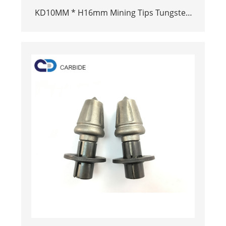
KD10MM * H16mm Mining Tips Tungsten
Carbide Buttons Hege resistint sterkte
YG11C