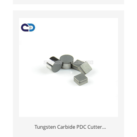
foar Rock Drogaring-ark
Tungsten Carbide PDC Cutter
Polycrystalline Diamond Compact PDC