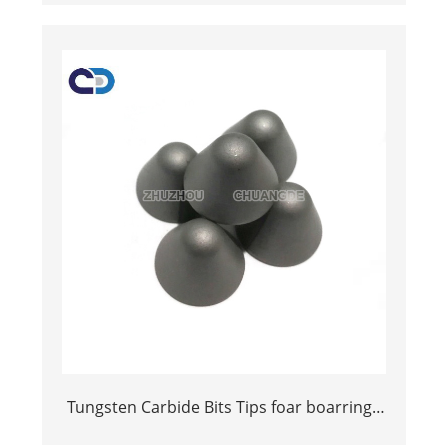
DrOrling Bit
Tungsten Carbide Bits Tips foar boarrings
goed