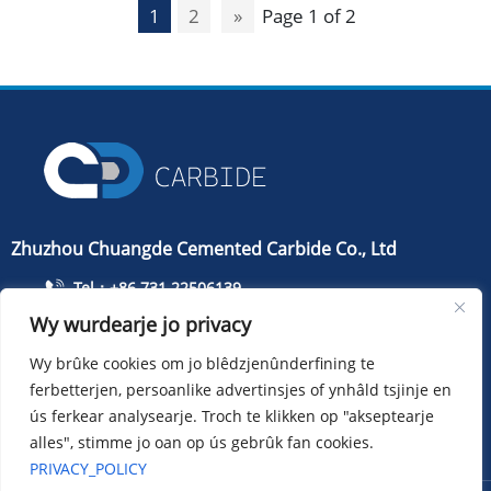
1
2
»
Page 1 of 2
Zhuzhou Chuangde Cemented Carbide Co., Ltd
Tel：+86 731 22506139
Wy wurdearje jo privacy
Tillefoan：+86 13786352688
info@cdcarbide.com
Wy brûke cookies om jo blêdzjenûnderfining te
ferbetterjen, persoanlike advertinsjes of ynhâld tsjinje en
Bydrage215, gebou 1, International Students Pioneer
Park, Taishan Road, Tianyuan District, Zhuzhou City
ús ferkear analysearje. Troch te klikken op "akseptearje
alles", stimme jo oan op ús gebrûk fan cookies.
PRIVACY_POLICY