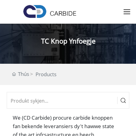
TC Knop Ynfoegje
Thús
Products
W
e (CD Carbide) procure carbide knoppen
fan bekende leveransiers dy't hawwe state
of the art infrsastructure en heech