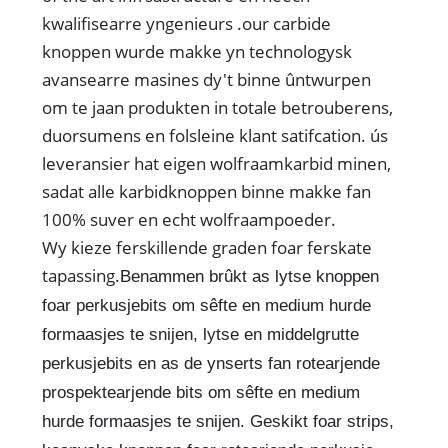
kwalifisearre yngenieurs .our carbide
knoppen wurde makke yn technologysk
avansearre masines dy't binne ûntwurpen
om te jaan produkten in totale betrouberens,
duorsumens en folsleine klant satifcation. ús
leveransier hat eigen wolfraamkarbid minen,
sadat alle karbidknoppen binne makke fan
100% suver en echt wolfraampoeder.
Wy kieze ferskillende graden foar ferskate
tapassing.
Benammen brûkt as lytse knoppen
foar perkusjebits om sêfte en medium hurde
formaasjes te snijen, lytse en middelgrutte
perkusjebits en as de ynserts fan rotearjende
prospektearjende bits om sêfte en medium
hurde formaasjes te snijen. Geskikt foar strips,