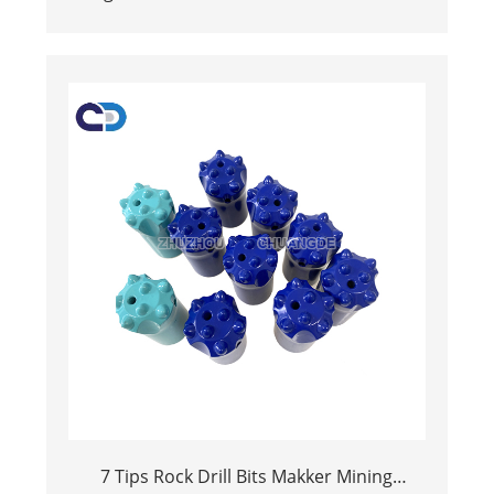
Tips foar boarne bits en stienkoal MINING-
yndustry
7 Tips Rock Drill Bits Makker Mining