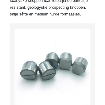
koanyske knoppen foar rotearjende perkusje-
resistant, geologyske prospecting knoppen,
snije sêfte en medium hurde formaasjes.