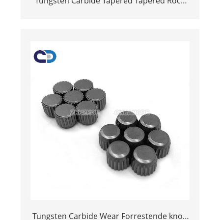
Tungsten Carbide Tapered Tapered Rock
Drogroring Tools Drill-knop foar stienkoal
en rotsmining
Tungsten Carbide Wear Forrestende knop