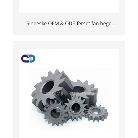
Sineeske OEM & ODE-ferset fan hege
kwaliteit fan hege kwaliteit Korros-ferset
Tungsten Carbide Seat Orif Plaate