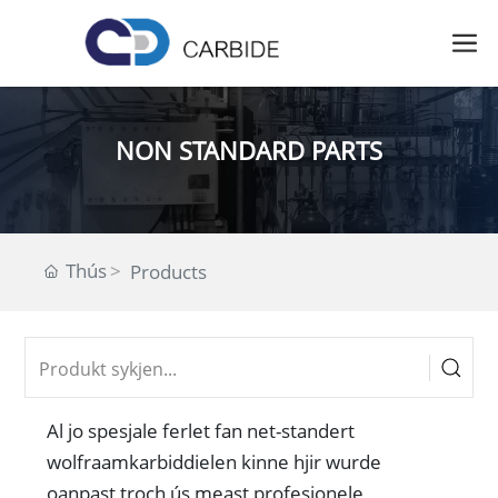
NON STANDARD PARTS
Thús
Products
Al jo spesjale ferlet fan net-standert
wolfraamkarbiddielen kinne hjir wurde
oanpast troch ús meast profesjonele