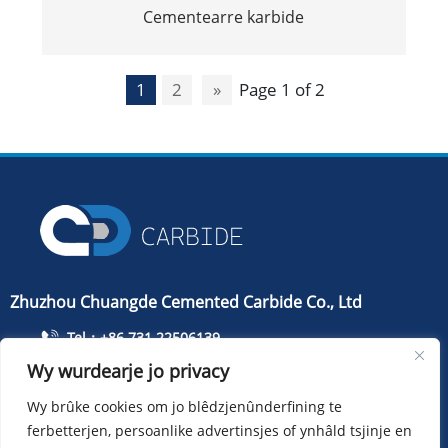
Cementearre karbide
1
2
»
Page 1 of 2
Zhuzhou Chuangde Cemented Carbide Co., Ltd
Tel：+86 731 22506139
Wy wurdearje jo privacy
Tillefoan：+86 13786352688
info@cdcarbide.com
Wy brûke cookies om jo blêdzjenûnderfining te
ferbetterjen, persoanlike advertinsjes of ynhâld tsjinje en
Bydrage215, gebou 1, International Students Pioneer