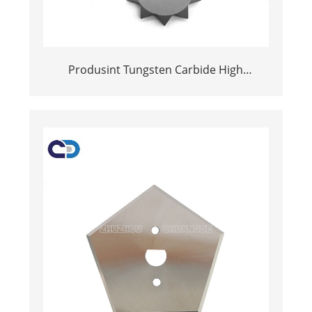
Produsint Tungsten Carbide High
Hardness Bush Hammer Tips foar slypjen
fan konkrete en stien