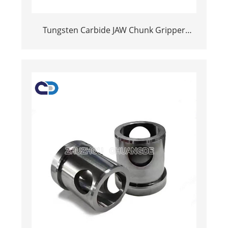
Tungsten Carbide JAW Chunk Gripper
Inserts Tips foar mining en
diamantboarring