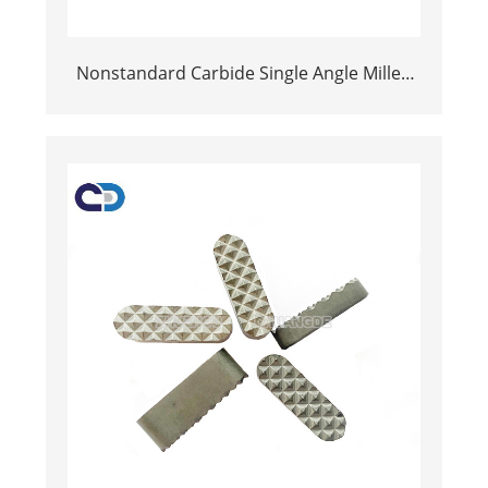
Nonstandard Carbide Single Angle Millen
Cutter foar metalen stiel stiel milling