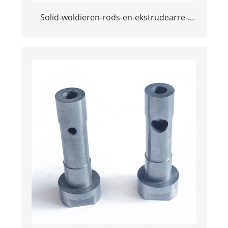
Solid-woldieren-rods-en-ekstrudearre-
karbide-rods