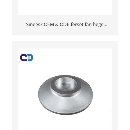
Sineesk OEM & ODE-ferset fan hege
kwaliteit Korrosion-ferset-ferset Tungsten
Carbide Carmes SEOT's