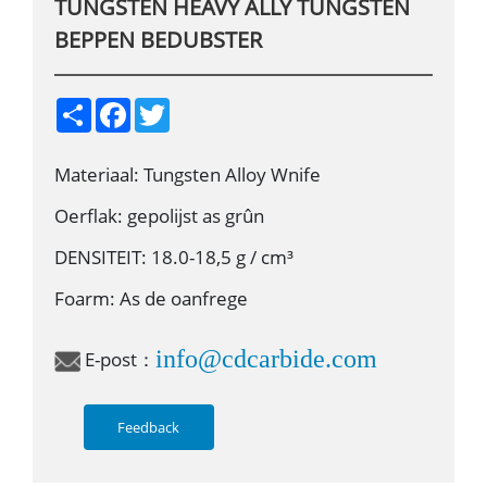
TUNGSTEN HEAVY ALLY TUNGSTEN
BEPPEN BEDUBSTER
S
F
T
h
a
w
a
c
i
r
e
t
Materiaal: Tungsten Alloy Wnife
e
b
t
o
e
o
r
Oerflak: gepolijst as grûn
k
DENSITEIT: 18.0-18,5 g / cm³
Foarm: As de oanfrege
info@cdcarbide.com
E-post：
Feedback