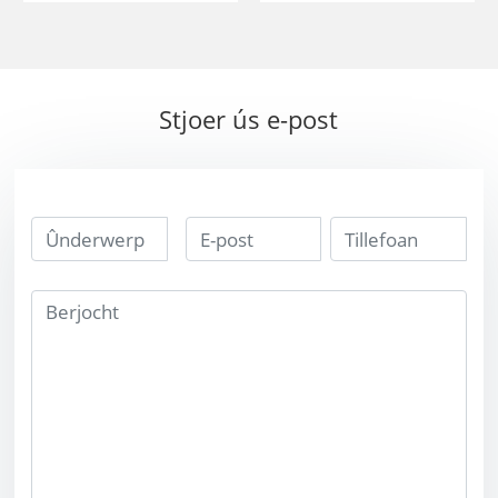
47.752mm High
rs leverje
Qual AFL
oanpasse grutte
ARCRAFT TOERL
101.6 * 25.4 *
ALLOY TUNGSTEN
15.875mm
Stjoer ús e-post
BERKING BAND
Tungsten Bucking
BAR