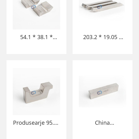
54.1 * 38.1 *
203.2 * 19.05 *
12.7mm gepolijst
15MM Wnife
oerflak swiere
Tungsten Alloy
tungsten Alloy-
Bucking Bar
metaal
Tungsten Blauwe
buckingbalke foar
Alloy Bars
fleantúch
Produsearje 95.25
China
* 25.4 *
Makkersoanfange