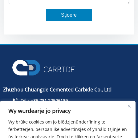
Stjoere
Zhuzhou Chuangde Cemented Carbide Co., Ltd
Tel：+86 731 22506139
Tillefoan：+86 13786352688
Wy wurdearje jo privacy
info@cdcarbide.com
Wy brûke cookies om jo blêdzjenûnderfining te
Bydrage215, gebou 1, International Students Pioneer
ferbetterjen, persoanlike advertinsjes of ynhâld tsjinje en
Park, Taishan Road, Tianyuan District, Zhuzhou City
ús ferkear analysearje. Troch te klikken op "akseptearje