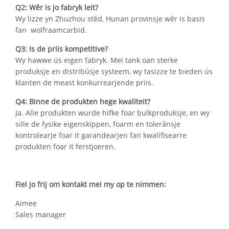
Q2: Wêr is jo fabryk leit?
Wy lizze yn Zhuzhou stêd, Hunan provinsje wêr is basis
fan wolfraamcarbid.
Q3: Is de priis kompetitive?
Wy hawwe ús eigen fabryk. Mei tank oan sterke
produksje en distribúsje systeem, wy tasizze te bieden ús
klanten de meast konkurrearjende priis.
Q4: Binne de produkten hege kwaliteit?
Ja. Alle produkten wurde hifke foar bulkproduksje, en wy
sille de fysike eigenskippen, foarm en tolerânsje
kontrolearje foar it garandearjen fan kwalifisearre
produkten foar it ferstjoeren.
Fiel jo frij om kontakt mei my op te nimmen:
Aimee
Sales manager