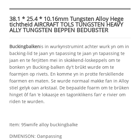
38.1 * 25.4 * 10.16mm Tungsten Alloy Hege
tichtheid AIRCRAFT TOLS TUNGSTEN HEAVY
ALLY TUNGSTEN BEPPEN BEDUBSTER
Buckingbalken
is in wurkynstrumint achter wurk yn om in
backing-lid te jaan yn tapassing te jaan yn tapassing te
jaan en te ferjitten mei in skokkend-loskeppels om te
bonken yn Bucking-balken dy't brûkt wurde om te
foarmjen op rivets. En komme yn in protte ferskillende
foarmen en maten. Se wurde normaal makke fan in Alloy
stiel gelyk oan arkstaal. De bepaalde foarm om te brûken
hinget ôf fan 'e lokaasje en tagonklikens fan' e rivier om
riden te wurden.
Item: 95wnife alloy buckingbalke
DIMENISON: Oanpassing