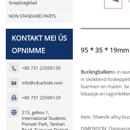
Snieploegblad
NON STANDARD PARTS
KONTAKT MEI ÚS
OPNIMME
95 * 35 * 19mm 
+86 731 22506139

Buckingbalken
is in wu
in skokkend-loskeppel
info@cdcarbide.com

foarmen en maten. Se w
lokaasje en tagonkliken
+86 731 22506129

215, gebou 1,

Item: 95wnife alloy bu
International Students
Pioneer Park, Taishan
DIMENISON: Oanpassi
Road, Tianyuan District,