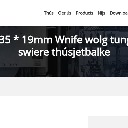
Thús
Oer ús
Products
Nijs
Downloa
 35 * 19mm Wnife wolg tun
swiere thúsjetbalke