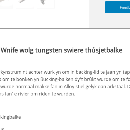
Feed
Wnife wolg tungsten swiere thúsjetbalke
rkynstrumint achter wurk yn om in backing-lid te jaan yn tapa
s om te bonken yn Bucking-balken dy't brûkt wurde om te fo
urde normaal makke fan in Alloy stiel gelyk oan arkstaal. 
s fan' e rivier om riden te wurden.
ckingbalke
ng