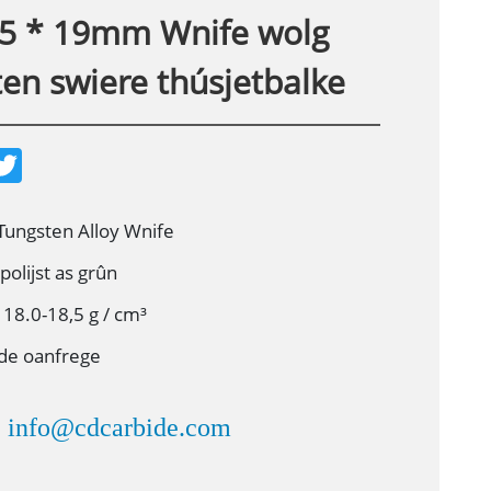
35 * 19mm Wnife wolg
en swiere thúsjetbalke
T
w
i
t
t
 Tungsten Alloy Wnife
e
r
polijst as grûn
 18.0-18,5 g / cm³
de oanfrege
info@cdcarbide.com
：