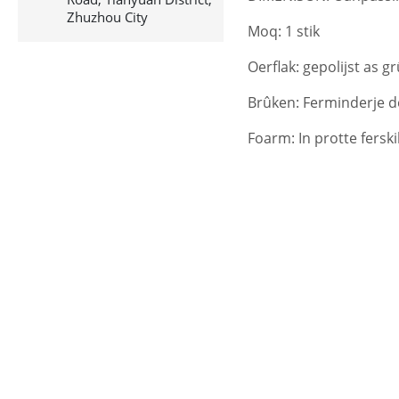
Zhuzhou City
Moq: 1 stik
Oerflak: gepolijst as g
Brûken: Ferminderje de
Foarm: In protte fersk