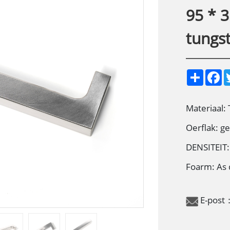
95 * 
tungst
S
F
h
a
a
c
r
e
e
b
Materiaal:
o
o
Oerflak: ge
k
DENSITEIT:
Foarm: As 
E-post