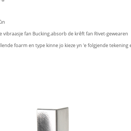
rûn
 vibraasje fan Bucking.absorb de krêft fan Rivet-gewearen
illende foarm en type kinne jo kieze yn 'e folgjende tekening