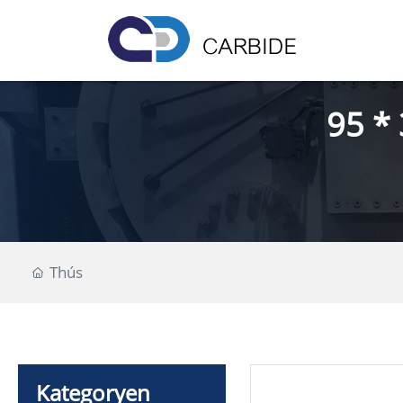
95 *
Thús
Kategoryen