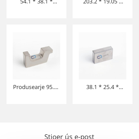
54.1 * 38.1 *
203.2 * 19.05 *
12.7mm gepolijst
15MM Wnife
oerflak swiere
Tungsten Alloy
tungsten Alloy-
Bucking Bar
metaal
Tungsten Blauwe
buckingbalke foar
Alloy Bars
fleantúch
Produsearje 95.25
38.1 * 25.4 *
* 25.4 *
10.16mm
47.752mm High
Tungsten Alloy
Qual AFL
Hege tichtheid
ARCRAFT TOERL
AIRCRAFT TOLS
ALLOY TUNGSTEN
TUNGSTEN
Stjoer ús e-post