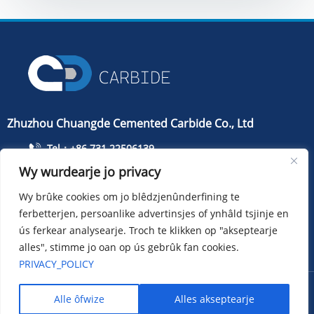
Zhuzhou Chuangde Cemented Carbide Co., Ltd
Tel：+86 731 22506139
Tillefoan：+86 13786352688
Wy wurdearje jo privacy
info@cdcarbide.com
Wy brûke cookies om jo blêdzjenûnderfining te
Bydrage215, gebou 1, International Students Pioneer
ferbetterjen, persoanlike advertinsjes of ynhâld tsjinje en
Park, Taishan Road, Tianyuan District, Zhuzhou City
ús ferkear analysearje. Troch te klikken op "akseptearje
alles", stimme jo oan op ús gebrûk fan cookies.
PRIVACY_POLICY
Copyright ：Zhuzhou Chuangde Cemented Carbide Co., Ltd
Alle ôfwize
Alles akseptearje
Sitemap
XML
Privacy policy