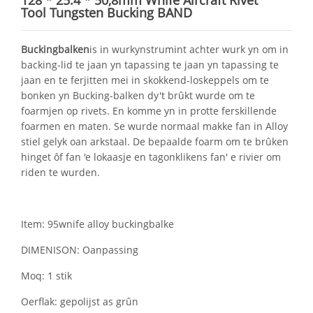
128 * 25.4 * 50,8mm Wnife Aircraft Rivet
Tool Tungsten Bucking BAND
Buckingbalken
is in wurkynstrumint achter wurk yn om in
backing-lid te jaan yn tapassing te jaan yn tapassing te
jaan en te ferjitten mei in skokkend-loskeppels om te
bonken yn Bucking-balken dy't brûkt wurde om te
foarmjen op rivets. En komme yn in protte ferskillende
foarmen en maten. Se wurde normaal makke fan in Alloy
stiel gelyk oan arkstaal. De bepaalde foarm om te brûken
hinget ôf fan 'e lokaasje en tagonklikens fan' e rivier om
riden te wurden.
Item: 95wnife alloy buckingbalke
DIMENISON: Oanpassing
Moq: 1 stik
Oerflak: gepolijst as grûn