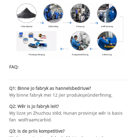
FAQ:
Q1: Binne jo fabryk as hannelsbedriuw?
Wy binne fabryk mei 12 jier produksjeûnderfining.
Q2: Wêr is jo fabryk leit?
Wy lizze yn Zhuzhou stêd, Hunan provinsje wêr is basis
fan wolfraamcarbid.
Q3: Is de priis kompetitive?