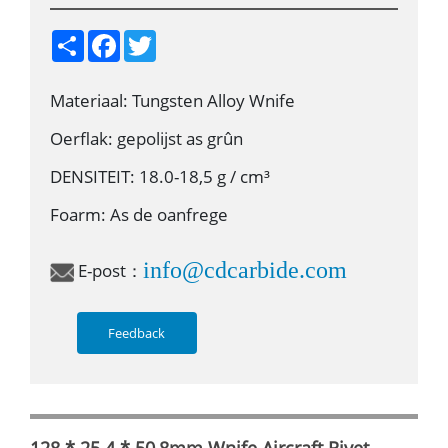
S
F
T
h
a
w
a
c
i
r
e
t
Materiaal: Tungsten Alloy Wnife
e
b
t
o
e
o
r
Oerflak: gepolijst as grûn
k
DENSITEIT: 18.0-18,5 g / cm³
Foarm: As de oanfrege
info@cdcarbide.com
E-post：
Feedback