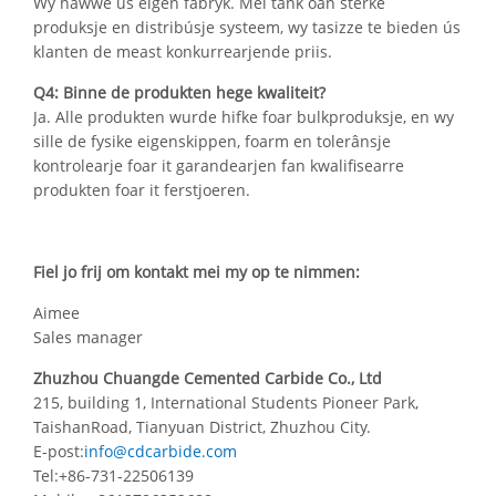
Wy hawwe ús eigen fabryk. Mei tank oan sterke
produksje en distribúsje systeem, wy tasizze te bieden ús
klanten de meast konkurrearjende priis.
Q4: Binne de produkten hege kwaliteit?
Ja. Alle produkten wurde hifke foar bulkproduksje, en wy
sille de fysike eigenskippen, foarm en tolerânsje
kontrolearje foar it garandearjen fan kwalifisearre
produkten foar it ferstjoeren.
Fiel jo frij om kontakt mei my op te nimmen:
Aimee
Sales manager
Zhuzhou Chuangde Cemented Carbide Co., Ltd
215, building 1, International Students Pioneer Park,
TaishanRoad, Tianyuan District, Zhuzhou City.
E-post:
info@cdcarbide.com
Tel:+86-731-22506139